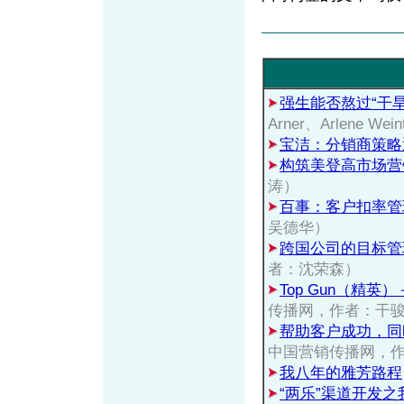
强生能否熬过“干旱
Arner、Arlene Wein
宝洁：分销商策略
构筑美登高市场营
涛）
百事：客户扣率管
吴德华）
跨国公司的目标管
者：沈荣森）
Top Gun（精
传播网，作者：干
帮助客户成功，同
中国营销传播网，
我八年的雅芳路程
“两乐”渠道开发之