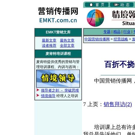
专题
|
精品
|
行业
|
EMKT营销文库
中国营销传播网
>
经营战略
>
最新文章
最热文章
读者推荐
全部文章
麦肯特培训课程
麦肯特提供优秀的营销与管
百折不挠—
理培训课程、内训与咨询：
中国营销传播网， 2
领导者之剑 － 突破思维
情境领导
经理人之培训
7
上页：
销售拜访(2)
培训课上总有许多学员
我总是告诉他们，单纯追