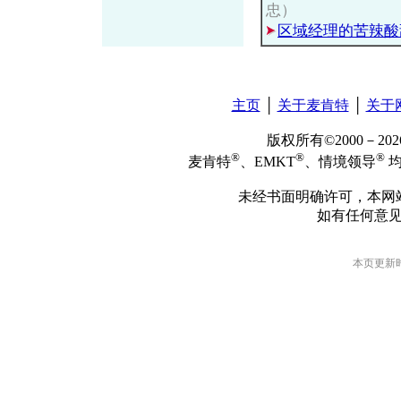
忠）
区域经理的苦辣酸
主页
│
关于麦肯特
│
关于
版权所有©2000－2
®
®
®
麦肯特
、EMKT
、情境领导
均
未经书面明确许可，本网
如有任何意
本页更新时间: