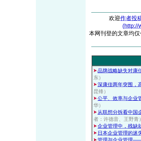
欢迎
作者投
(http:/
本网刊登的文章均仅
品牌战略缺失对康
东）
深康佳两年突围，
昆锋）
公平、效率与企业
华）
从联想分拆看中国
者：许德音、王野青
企业管理中，残缺
日本企业管理的迷
管理与企业管理——