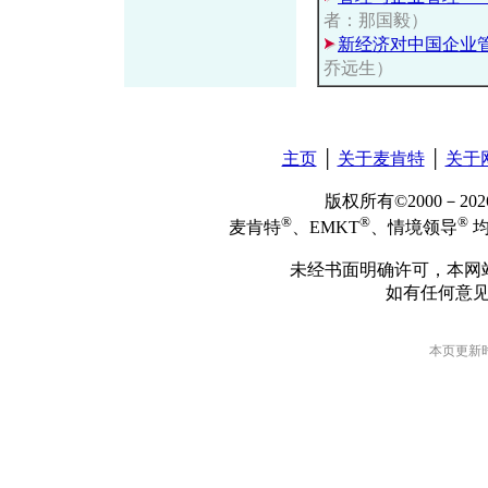
者：那国毅）
新经济对中国企业
乔远生）
主页
│
关于麦肯特
│
关于
版权所有©2000－2
®
®
®
麦肯特
、EMKT
、情境领导
均
未经书面明确许可，本网
如有任何意
本页更新时间: