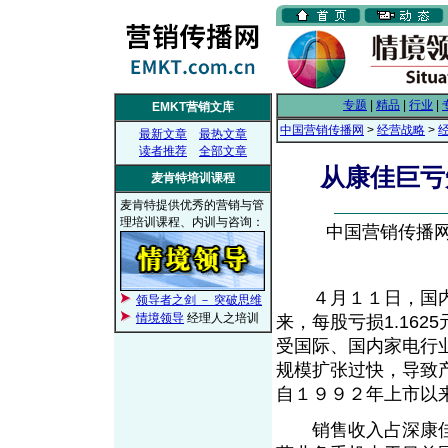
专题
|
精品
|
行业
|
EMKT营销文库
中国营销传播网
>
经营战略
>
最新文章
最热文章
读者推荐
全部文章
从康佳巨亏
麦肯特培训课程
麦肯特提供优秀的营销与管
理培训课程、内训与咨询：
中国营销传播网， 
４月１１日，国内
领导者之剑 － 突破思维
情境领导
经理人之培训
来，每股亏损1.16
受国际、国内家电行
规模扩张过快，导致
自１９９２年上市以
销售收入占深康佳主