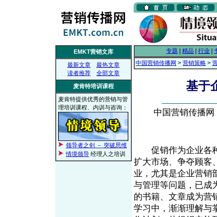
专题
|
精品
|
行业
|
EMKT营销文库
中国营销传播网
>
营销策略
>
最新文章
最热文章
读者推荐
全部文章
基于
麦肯特培训课程
麦肯特提供优秀的营销与管
理培训课程、内训与咨询：
中国营销传播网， 2
领导者之剑 － 突破思维
促销作为企业各种
情境领导
经理人之培训
扩大市场、争夺顾客
业，尤其是企业营销
与管理等问题，已成
的书籍、文章成为营
学习中，渐渐理解与