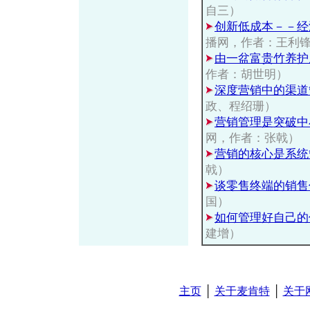
自三）
创新低成本－－经
播网，作者：王利
由一盆富贵竹养护
作者：胡世明）
深度营销中的渠道
政、程绍珊）
营销管理是突破中
网，作者：张戟）
营销的核心是系统
戟）
谈零售终端的销售
国）
如何管理好自己的
建增）
主页
│
关于麦肯特
│
关于