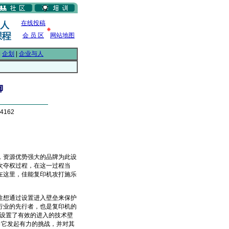
在线投稿
会 员 区
网站地图
|
企划
|
企业与人
御
4162
资源优势强大的品牌为此设
次夺权过程，在这一过程当
在这里，佳能复印机攻打施乐
想通过设置进入壁垒来保护
行业的先行者，也是复印机的
，设置了有效的进入的技术壁
向它发起有力的挑战，并对其