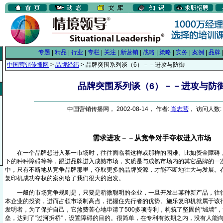
专题
|
精品
|
行业
|
专栏
|
关注
|
新营销
|
战略
|
策略
|
实务
|
案例
|
品牌
中国营销传播网
>
品牌经纬
> 品牌突围系列谈（6）－－进攻与防御
品牌突围系列谈（6）－－进攻与防
中国营销传播网， 2002-08-14， 作者:
肖志营
， 访问人数: 
需求进攻－－从竞争对手夺权进入市场
在一个品牌想进入某一市场时，往往面临着这样或那样的困难。比如资金障碍，
下的种种障碍等等，跟进品牌进入成熟市场，实质是与成熟市场内的其它品牌的一
中，只有不断地从竞争品牌那里，夺取更多的品牌资源，才能不断地壮大与发展。
复印机成功夺权的案例给了我们很大的启发。
一般的市场竞争规则是，只要是稍微聪明的企业，一旦开发出某种新产品，往往
本企业的投资，进而占领市场制高点，把握住先行者的优势。施乐复印机就属于该
发明者，为了保护自己，它煞费苦心地申请了500多项专利，构筑了坚固的“城墙”
垒，达到了“过河拆桥”，设置障碍的目的。很简单，在专利有效期之内，没有人能