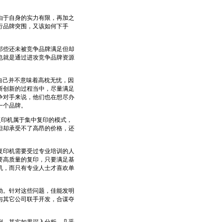
于自身的实力有限，再加之
行品牌突围，又该如何下手
些还未被竞争品牌满足但却
也就是通过进攻竞争品牌资源
自己并不意味着高枕无忧，因
断创新的过程当中，尽量满足
争对手来说，他们也在想尽办
一个品牌。
印机属于集中复印的模式，
但却承受不了高昂的价格，还
印机需要受过专业培训的人
要高质量的复印，只要满足基
机，而只有专业人士才喜欢单
。针对这些问题，佳能发明
与其它公司联手开发，合谋夺