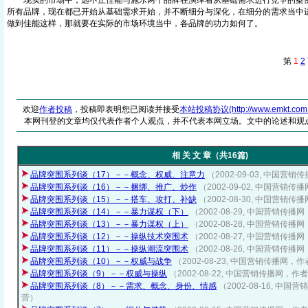
现实的市场中，远不止佳能与施乐两个品牌在演绎着从基础需求进行竞争的案例
所有品牌，现在都已开始从基础需求开始，并不断细分与深化，在细分的需求当中
做到佳能这样，那就要在实际的市场环境当中，各品牌的功力如何了。
第
1
2
欢迎
作者投稿
，投稿即表明您已阅读并接受
本站投稿协议(http://www.emkt.com.cn/
本网刊登的文章均仅代表作者个人观点，并不代表本网立场。文中的论述和观
相 关 文 章（共16篇)
品牌突围系列谈（17）－－概念、权威、注意力
（2002-09-03, 中国
品牌突围系列谈（16）－－捆绑、推广、炒作
（2002-09-02, 中国营
品牌突围系列谈（15）－－搭车、攻打、补缺
（2002-08-30, 中国营
品牌突围系列谈（14）－－暴力谋权（下）
（2002-08-29, 中国营销传
品牌突围系列谈（13）－－暴力谋权（上）
（2002-08-28, 中国营销传
品牌突围系列谈（12）－－操纵技术突围术
（2002-08-27, 中国营销传
品牌突围系列谈（11）－－操纵潮流突围术
（2002-08-26, 中国营销传
品牌突围系列谈（10）－－权威与战争
（2002-08-23, 中国营销传播网
品牌突围系列谈（9）－－权威与操纵
（2002-08-22, 中国营销传播网，
品牌突围系列谈（8）－－需求、概念、身份、情感
（2002-08-16, 中
营）