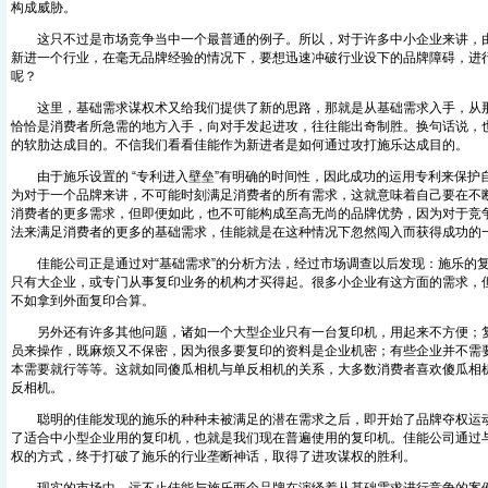
构成威胁。
这只不过是市场竞争当中一个最普通的例子。所以，对于许多中小企业来讲，由
新进一个行业，在毫无品牌经验的情况下，要想迅速冲破行业设下的品牌障碍，进
呢？
这里，基础需求谋权术又给我们提供了新的思路，那就是从基础需求入手，从那
恰恰是消费者所急需的地方入手，向对手发起进攻，往往能出奇制胜。换句话说，
的软肋达成目的。不信我们看看佳能作为新进者是如何通过攻打施乐达成目的。
由于施乐设置的 “专利进入壁垒”有明确的时间性，因此成功的运用专利来保护
为对于一个品牌来讲，不可能时刻满足消费者的所有需求，这就意味着自己要在不
消费者的更多需求，但即便如此，也不可能构成至高无尚的品牌优势，因为对于竞
法来满足消费者的更多的基础需求，佳能就是在这种情况下忽然闯入而获得成功的
佳能公司正是通过对“基础需求”的分析方法，经过市场调查以后发现：施乐的复
只有大企业，或专门从事复印业务的机构才买得起。很多小企业有这方面的需求，
不如拿到外面复印合算。
另外还有许多其他问题，诸如一个大型企业只有一台复印机，用起来不方便；复
员来操作，既麻烦又不保密，因为很多要复印的资料是企业机密；有些企业并不需
本需要就行等等。这就如同傻瓜相机与单反相机的关系，大多数消费者喜欢傻瓜相
反相机。
聪明的佳能发现的施乐的种种未被满足的潜在需求之后，即开始了品牌夺权运动
了适合中小型企业用的复印机，也就是我们现在普遍使用的复印机。佳能公司通过
权的方式，终于打破了施乐的行业垄断神话，取得了进攻谋权的胜利。