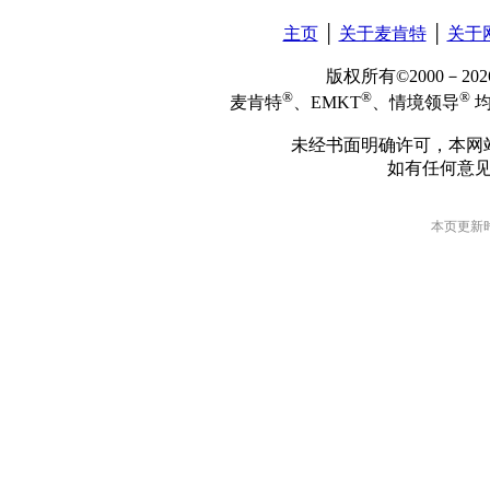
主页
│
关于麦肯特
│
关于
版权所有©2000－2
®
®
®
麦肯特
、EMKT
、情境领导
均
未经书面明确许可，本网
如有任何意
本页更新时间: