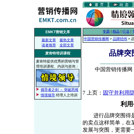
专题
|
精品
|
行业
|
EMKT营销文库
中国营销传播网
>
品牌经纬
> 
最新文章
最热文章
读者推荐
全部文章
品牌突
麦肯特培训课程
麦肯特提供优秀的营销与管
理培训课程、内训与咨询：
中国营销传播网， 2
领导者之剑 － 突破思维
7
上页：
固守并利用
情境领导
经理人之培训
利用
进行品牌突围得是
的卖点这样简单，在
发展与突围，更需要