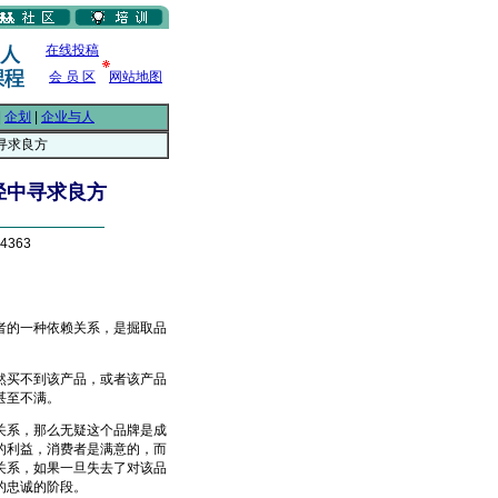
在线投稿
会 员 区
网站地图
|
企划
|
企业与人
寻求良方
径中寻求良方
4363
的一种依赖关系，是掘取品
买不到该产品，或者该产品
甚至不满。
系，那么无疑这个品牌是成
的利益，消费者是满意的，而
关系，如果一旦失去了对该品
的忠诚的阶段。