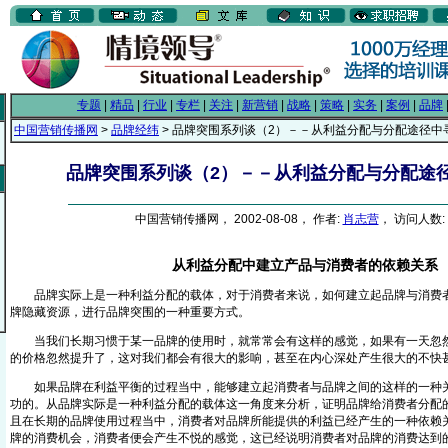
专题
|
精品
|
行业
|
专栏
|
关注
|
新营销
|
战略
|
策略
|
实务
|
案例
|
品牌
中国营销传播网
>
品牌经纬
> 品牌突围系列谈（2）－－从利益分配与分配途径中
品牌突围系列谈（2）－－从利益分配与分配途
中国营销传播网， 2002-08-08， 作者:
肖志营
， 访问人数: 
从利益分配中建立产品与消费者的依赖关系
品牌实际上是一种利益分配的载体，对于消费者来说，如何建立起品牌与消费者
牌隐藏资源，进行品牌突围的一种重要方式。
当我们长期习惯于某一品牌的使用时，就常常会有这样的感觉，如果有一天忽然
的价格忽然提升了，这对我们都会有很大的影响，甚至在内心深处产生很大的不快
如果品牌在利益平衡的过程当中，能够建立起消费者与品牌之间的这样的一种关
功的。从品牌实际是一种利益分配的载体这一角度来分析，证明品牌给消费者分配
且在长期的品牌使用过程当中，消费者对品牌所能提供的利益已经产生的一种依赖
牌的消费机会，消费者便会产生不悦的感觉，这已经说明消费者对品牌的消费达到