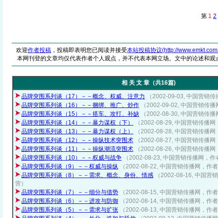
第
1
2
欢迎
作者投稿
，投稿即表明您已阅读并接受
本站投稿协议(http://www.emkt.com.cn/
本网刊登的文章均仅代表作者个人观点，并不代表本网立场。文中的论述和观
相 关 文 章（共16篇)
品牌突围系列谈（17）－－概念、权威、注意力
（2002-09-03, 中国
品牌突围系列谈（16）－－捆绑、推广、炒作
（2002-09-02, 中国营
品牌突围系列谈（15）－－搭车、攻打、补缺
（2002-08-30, 中国营
品牌突围系列谈（14）－－暴力谋权（下）
（2002-08-29, 中国营销传
品牌突围系列谈（13）－－暴力谋权（上）
（2002-08-28, 中国营销传
品牌突围系列谈（12）－－操纵技术突围术
（2002-08-27, 中国营销传
品牌突围系列谈（11）－－操纵潮流突围术
（2002-08-26, 中国营销传
品牌突围系列谈（10）－－权威与战争
（2002-08-23, 中国营销传播网
品牌突围系列谈（9）－－权威与操纵
（2002-08-22, 中国营销传播网，
品牌突围系列谈（8）－－需求、概念、身份、情感
（2002-08-16, 中
营）
品牌突围系列谈（7）－－细分与借势
（2002-08-15, 中国营销传播网，
品牌突围系列谈（6）－－进攻与防御
（2002-08-14, 中国营销传播网，
品牌突围系列谈（5）－－需求与扩张
（2002-08-13, 中国营销传播网，