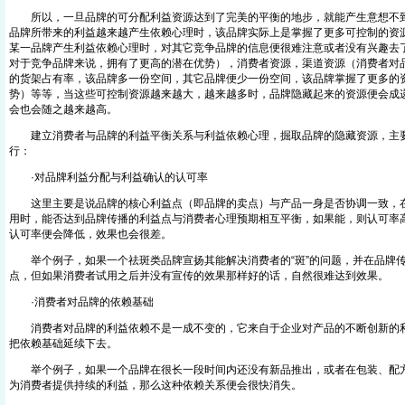
所以，一旦品牌的可分配利益资源达到了完美的平衡的地步，就能产生意想不到
品牌所带来的利益越来越产生依赖心理时，该品牌实际上是掌握了更多可控制的资
某一品牌产生利益依赖心理时，对其它竞争品牌的信息便很难注意或者没有兴趣去
对于竞争品牌来说，拥有了更高的潜在优势），消费者资源，渠道资源（消费者对
的货架占有率，该品牌多一份空间，其它品牌便少一份空间，该品牌掌握了更多的
势）等等，当这些可控制资源越来越大，越来越多时，品牌隐藏起来的资源便会成
会也会随之越来越高。
建立消费者与品牌的利益平衡关系与利益依赖心理，掘取品牌的隐藏资源，主要
行：
·对品牌利益分配与利益确认的认可率
这里主要是说品牌的核心利益点（即品牌的卖点）与产品一身是否协调一致，在
用时，能否达到品牌传播的利益点与消费者心理预期相互平衡，如果能，则认可率
认可率便会降低，效果也会很差。
举个例子，如果一个祛斑类品牌宣扬其能解决消费者的“斑”的问题，并在品牌传
点，但如果消费者试用之后并没有宣传的效果那样好的话，自然很难达到效果。
·消费者对品牌的依赖基础
消费者对品牌的利益依赖不是一成不变的，它来自于企业对产品的不断创新的利
把依赖基础延续下去。
举个例子，如果一个品牌在很长一段时间内还没有新品推出，或者在包装、配方
为消费者提供持续的利益，那么这种依赖关系便会很快消失。