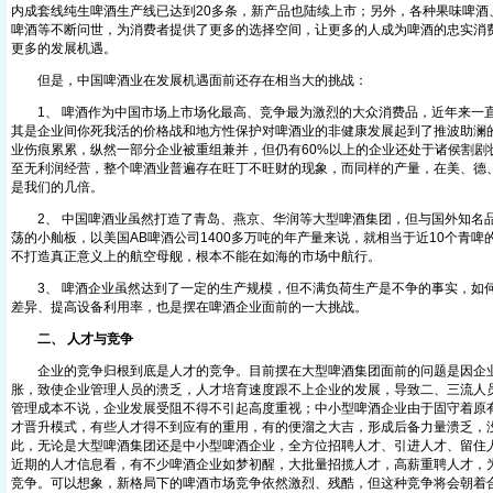
内成套线纯生啤酒生产线已达到20多条，新产品也陆续上市；另外，各种果味啤酒
啤酒等不断问世，为消费者提供了更多的选择空间，让更多的人成为啤酒的忠实消
更多的发展机遇。
但是，中国啤酒业在发展机遇面前还存在相当大的挑战：
1、 啤酒作为中国市场上市场化最高、竞争最为激烈的大众消费品，近年来一
其是企业间你死我活的价格战和地方性保护对啤酒业的非健康发展起到了推波助澜
业伤痕累累，纵然一部分企业被重组兼并，但仍有60%以上的企业还处于诸侯割剧
至无利润经营，整个啤酒业普遍存在旺丁不旺财的现象，而同样的产量，在美、德
是我们的几倍。
2、 中国啤酒业虽然打造了青岛、燕京、华润等大型啤酒集团，但与国外知名
荡的小舢板，以美国AB啤酒公司1400多万吨的年产量来说，就相当于近10个青
不打造真正意义上的航空母舰，根本不能在如海的市场中航行。
3、 啤酒企业虽然达到了一定的生产规模，但不满负荷生产是不争的事实，如
差异、提高设备利用率，也是摆在啤酒企业面前的一大挑战。
二、 人才与竞争
企业的竞争归根到底是人才的竞争。目前摆在大型啤酒集团面前的问题是因企
胀，致使企业管理人员的溃乏，人才培育速度跟不上企业的发展，导致二、三流人
管理成本不说，企业发展受阻不得不引起高度重视；中小型啤酒企业由于固守着原
才晋升模式，有些人才得不到应有的重用，有的便溜之大吉，形成后备力量溃乏，
此，无论是大型啤酒集团还是中小型啤酒企业，全方位招聘人才、引进人才、留住
近期的人才信息看，有不少啤酒企业如梦初醒，大批量招揽人才，高薪重聘人才，
竞争。可以想象，新格局下的啤酒市场竞争依然激烈、残酷，但这种竞争将会朝着