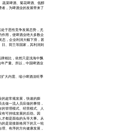
、蔬菜啤酒、菊花啤酒、低醇
费者，为啤酒业的发展带来了
直处于恶性竞争发展态势，尤
的作用，使啤酒业绝大多数企
状态，企业利润大幅下滑，甚
、日、荷兰等国家，其利润则
品牌相比，依然只是浅海中飘
啤的年产量。所以，中国啤酒业
何扩大内需、缩小啤酒淡旺季
业的超常规发展，快速的膨
员去做一流人员应做的事情，
有的管理模式、经营模式、人
没有可持续发展的后劲。因
人才都是面临的头等大事。从
为的是迎接新格局下的又一轮
合理、有序的方向健康发展，