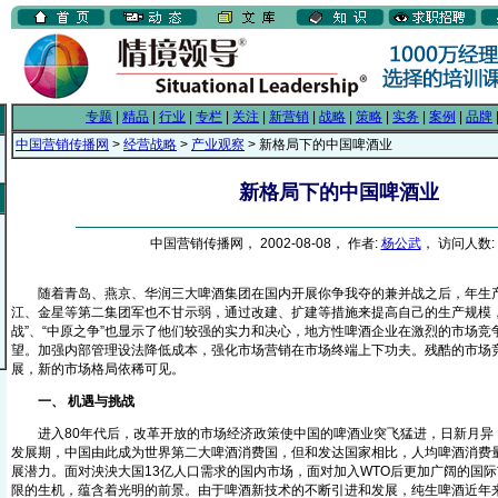
专题
|
精品
|
行业
|
专栏
|
关注
|
新营销
|
战略
|
策略
|
实务
|
案例
|
品牌
中国营销传播网
>
经营战略
>
产业观察
> 新格局下的中国啤酒业
新格局下的中国啤酒业
中国营销传播网， 2002-08-08， 作者:
杨公武
， 访问人数: 
随着青岛、燕京、华润三大啤酒集团在国内开展你争我夺的兼并战之后，年生产
江、金星等第二集团军也不甘示弱，通过改建、扩建等措施来提高自己的生产规模，
战”、“中原之争”也显示了他们较强的实力和决心，地方性啤酒企业在激烈的市场竞
望。加强内部管理设法降低成本，强化市场营销在市场终端上下功夫。残酷的市场
展，新的市场格局依稀可见。
一、 机遇与挑战
进入80年代后，改革开放的市场经济政策使中国的啤酒业突飞猛进，日新月异
发展期，中国由此成为世界第二大啤酒消费国，但和发达国家相比，人均啤酒消费
展潜力。面对泱泱大国13亿人口需求的国内市场，面对加入WTO后更加广阔的国
限的生机，蕴含着光明的前景。由于啤酒新技术的不断引进和发展，纯生啤酒近年