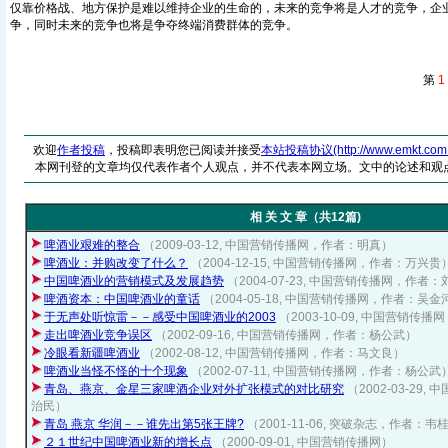
仅靠价格战、地方保护是难以维持企业的生命的，未来的竞争将是人才的竞争，企
争，同时未来的竞争也将是争夺终端消费群体的竞争。
第
1
欢迎
作者投稿
，投稿即表明您已阅读并接受
本站投稿协议(http://www.emkt.com.cn/
本网刊登的文章均仅代表作者个人观点，并不代表本网立场。文中的论述和观
相 关 文 章（共12篇)
啤酒业艰难的整合
（2009-03-12, 中国营销传播网，作者：明真）
啤酒业：并购改变了什么？
（2004-12-15, 中国营销传播网，作者：万兴贵
中国啤酒业的营销模式及发展趋势
（2004-07-23, 中国营销传播网，作者
啤酒资本：中国啤酒业的童话
（2004-05-18, 中国营销传播网，作者：吴金
于无声处听惊雷－－感受中国啤酒业的2003
（2003-10-09, 中国营销传
走出啤酒业竞争误区
（2002-09-16, 中国营销传播网，作者：杨公武）
冷眼看新疆啤酒业
（2002-08-12, 中国营销传播网，作者：马文良）
啤酒业当怪不怪的十个现象
（2002-07-11, 中国营销传播网，作者：杨公武
青岛、燕京、金星三家啤酒企业对外扩张模式的对比研究
（2002-03-29
治民）
青岛 燕京 华润－－谁先出第5张王牌?
（2001-11-06, 突破杂志，作者：韦
２１世纪中国啤酒业新的增长点
（2000-09-01, 中国营销传播网）