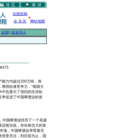
在线投稿
会 员 区
网站地图
|
企划
|
企业与人
8475
能力均超过200万吨，珠
增强自身竞争力，“南国大
争中也显示了强烈的生存欲
竞争促进了中国啤酒业的发
，中国啤酒业经历了一个高速
量还相当低，存在相当大的发
际市场，中国啤酒业孕育着无
来倍受关注，到目前为止，国