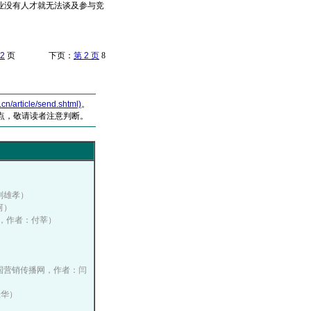
业没有人才就无法谈及参与竞
2
页 下页：
第 2 页
8
article/send.shtml)
。
点，敬请读者注意判断。
）
：刘雄孝）
河）
播网，作者：付莘）
）
, 中国营销传播网，作者：闫
桂华）