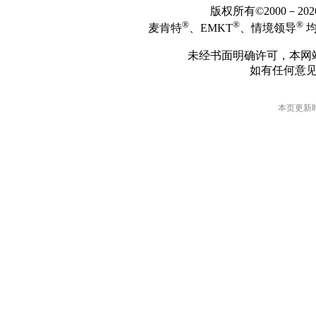
版权所有©2000－2
®
®
®
麦肯特
、EMKT
、情境领导
均
未经书面明确许可，本网
如有任何意
本页更新时间: