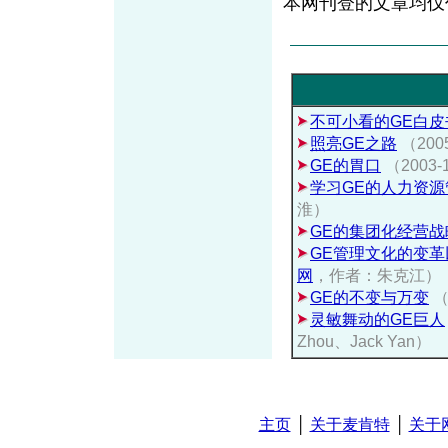
本网刊登的文章均仅
不可小看的GE白皮
照亮GE之路
（20
GE的胃口
（2003-1
学习GE的人力资源
淮）
GE的集团化经营战
GE管理文化的变
网
，作者：朱克江）
GE的不变与万变
（
灵敏舞动的GE巨人
Zhou、Jack Yan）
主页
│
关于麦肯特
│
关于