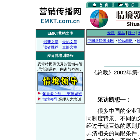
专题
|
精品
|
行业
|
EMKT营销文库
中国营销传播网
>
经营战略
>
最新文章
最热文章
读者推荐
全部文章
麦肯特培训课程
麦肯特提供优秀的营销与管
理培训课程、内训与咨询：
《总裁》2002年第七期
领导者之剑 － 突破思维
采访断想一：
情境领导
经理人之培训
很多中国的企业正在
同制度背景、不同的
经过千锤百炼的原则
弄清相关的局限条件