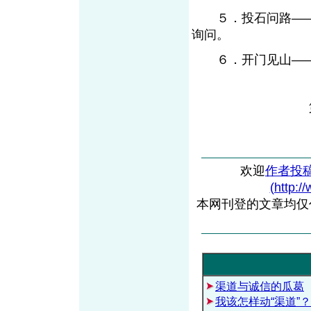
５．投石问路——
询问。
６．开门见山——
欢迎
作者投
(http:/
本网刊登的文章均仅
渠道与诚信的瓜葛
我该怎样动“渠道”？