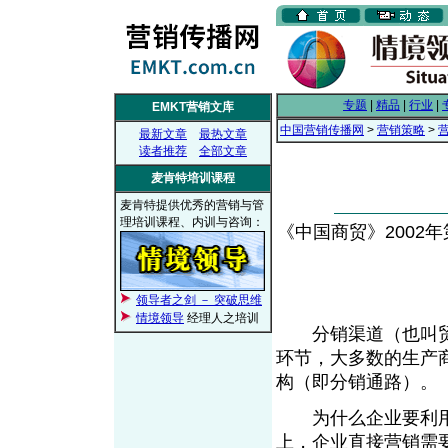
专题
|
精品
|
行业
|
EMKT营销文库
中国营销传播网
>
营销策略
>
最新文章
最热文章
读者推荐
全部文章
麦肯特培训课程
麦肯特提供优秀的营销与管
理培训课程、内训与咨询：
《中国商贸》2002年第三
领导者之剑 － 突破思维
情境领导
经理人之培训
分销渠道（也叫贸
环节，大多数的生产
构（即分销通路）。
为什么企业要利用
上，企业直接营销需