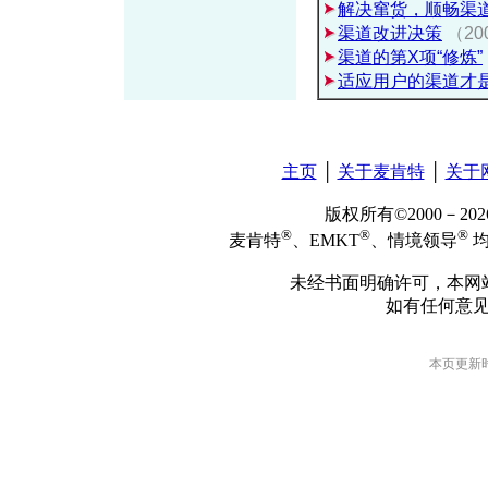
解决窜货，顺畅渠
渠道改进决策
（20
渠道的第X项“修炼”
适应用户的渠道才
主页
│
关于麦肯特
│
关于
版权所有©2000－2
®
®
®
麦肯特
、EMKT
、情境领导
均
未经书面明确许可，本网
如有任何意
本页更新时间: