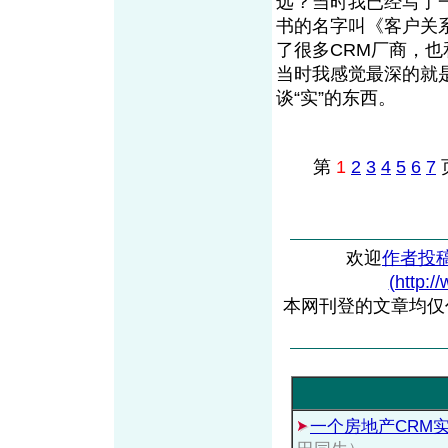
远？当时我已经写了
书的名字叫《客户关
了很多CRM厂商，
当时我感觉最深的就
谈“实”的东西。
第
1
2
3
4
5
6
7
欢迎
作者投
(http:/
本网刊登的文章均仅
一个房地产CRM