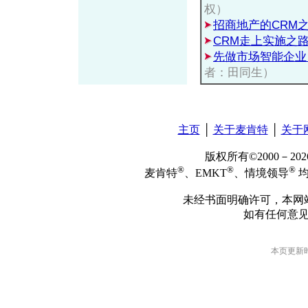
权）
招商地产的CRM
CRM走上实施之
先做市场智能企业
者：田同生）
主页
│
关于麦肯特
│
关于
版权所有©2000－2
®
®
®
麦肯特
、EMKT
、情境领导
均
未经书面明确许可，本网
如有任何意
本页更新时间: