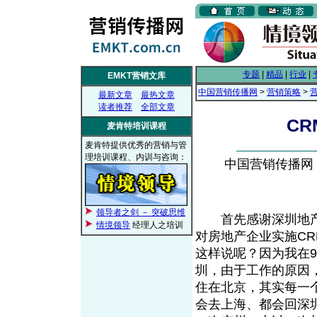
专题
|
精品
|
行业
|
EMKT营销文库
中国营销传播网
>
营销策略
>
最新文章
最热文章
读者推荐
全部文章
C
麦肯特培训课程
麦肯特提供优秀的营销与管
理培训课程、内训与咨询：
中国营销传播网， 2
领导者之剑 － 突破思维
首先感谢深圳地产
情境领导
经理人之培训
对房地产企业实施C
这样说呢？因为我在
圳，由于工作的原因
住在北京，其实每一
会去上海、都会回深