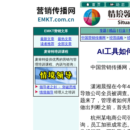
专题
|
精品
|
行业
|
EMKT营销文库
中国营销传播网
>
经营战略
>
最新文章
最热文章
读者推荐
全部文章
AI工具
麦肯特培训课程
麦肯特提供优秀的营销与管
理培训课程、内训与咨询：
中国营销传播网， 2
潇湘晨报在今年4月
领导者之剑 － 突破思维
情境领导
经理人之培训
导致公司全员被调查
题来了，管理者如何用
做出判断之前，首先
杭州某电商公司张经
询，员工加班成常态