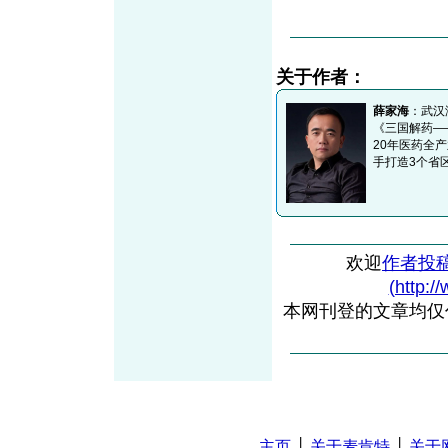
关于作者：
薛家海
：武汉
《三国解药—
20年医药全
手打造3个省
欢迎
作者投
(http:/
本网刊登的文章均仅
主页
│
关于麦肯特
│
关于