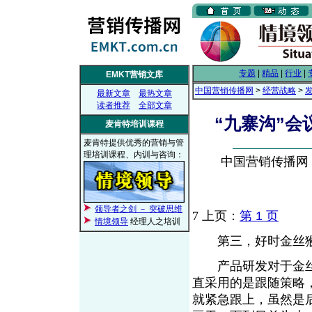
专题
|
精品
|
行业
|
EMKT营销文库
中国营销传播网
>
经营战略
>
最新文章
最热文章
读者推荐
全部文章
“九寨沟”
麦肯特培训课程
麦肯特提供优秀的营销与管
理培训课程、内训与咨询：
中国营销传播网， 2
领导者之剑 － 突破思维
7
上页：
第 1 页
情境领导
经理人之培训
第三，好时金丝猴
产品研发对于金丝
直采用的是跟随策略
就紧急跟上，虽然是