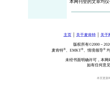
本网刊登的文章均仅
主页
│
关于麦肯特
│
关于
版权所有©2000－2
®
®
®
麦肯特
、EMKT
、情境领导
均
未经书面明确许可，本网
如有任何意
本页更新时间: