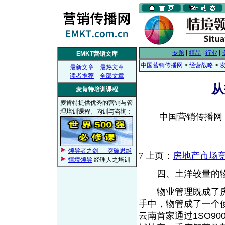
专题
|
精品
|
行业
|
EMKT营销文库
中国营销传播网
>
经营战略
>
最新文章
最热文章
读者推荐
全部文章
从
麦肯特培训课程
麦肯特提供优秀的营销与管
理培训课程、内训与咨询：
中国营销传播网， 2
领导者之剑 － 突破思维
7
上页：
房地产市场竞
情境领导
经理人之培训
四、土洋较量的
物业管理既成了房
手中，物管成了一个
云南首家通过1SO9