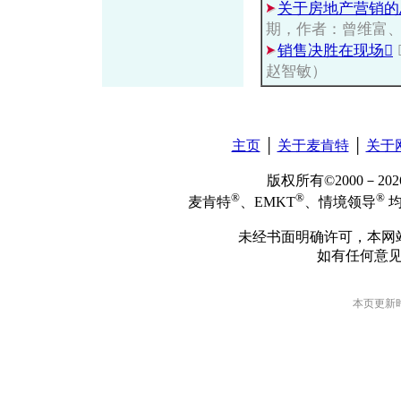
关于房地产营销的
期，作者：曾维富
销售决胜在现场
赵智敏）
主页
│
关于麦肯特
│
关于
版权所有©2000－2
®
®
®
麦肯特
、EMKT
、情境领导
均
未经书面明确许可，本网
如有任何意
本页更新时间: