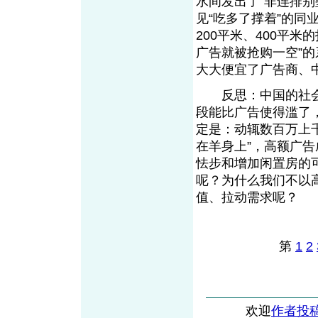
水间发出了“非连排别
见“吃多了撑着”的
200平米、400平
广告就被抢购一空”
大大便宜了广告商、
反思：中国的社会
段能比广告使得滥了
定是：动辄数百万上
在羊身上”，高额广
怯步和增加闲置房的
呢？为什么我们不以
值、拉动需求呢？
第
1
2
欢迎
作者投