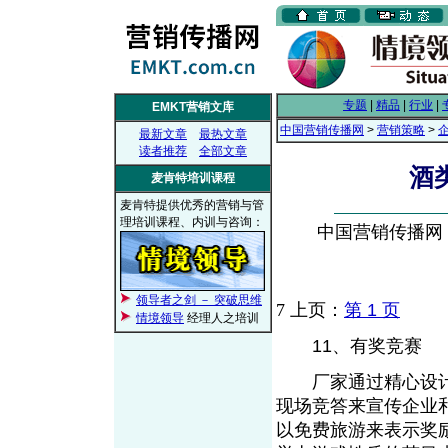
专题
|
精品
|
行业
|
EMKT营销文库
中国营销传播网
>
营销策略
>
最新文章
最热文章
读者推荐
全部文章
酒
麦肯特培训课程
麦肯特提供优秀的营销与管
理培训课程、内训与咨询：
中国营销传播网， 2
领导者之剑 － 突破思维
7
上页：
第 1 页
情境领导
经理人之培训
11、有奖竞赛
厂家通过精心设计
现场竞答来宣传企业
以免费旅游来表示奖