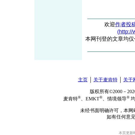
欢迎
作者投
(http:/
本网刊登的文章均仅
主页
│
关于麦肯特
│
关于
版权所有©2000－2
®
®
®
麦肯特
、EMKT
、情境领导
均
未经书面明确许可，本网
如有任何意
本页更新时间: