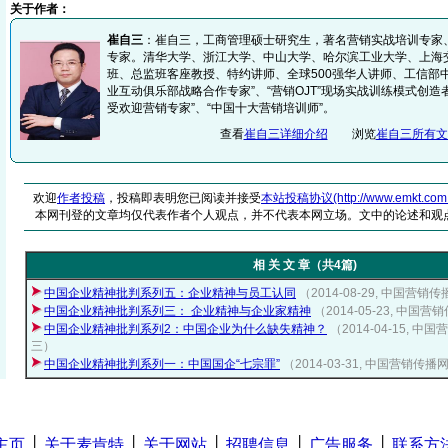
关于作者：
崔自三
：崔自三，工商管理硕士研究生，著名营销实战培训专家
专家。清华大学、浙江大学、中山大学、哈尔滨工业大学、上海
班、总监班客座教授、特约讲师、全球500强华人讲师、工信部
业互动俱乐部战略合作专家”、“营销OJT”现场实战训练模式创造
受欢迎营销专家”、“中国十大营销培训师”。
查看
崔自三详细介绍
浏览
崔自三所有文
欢迎
作者投稿
，投稿即表明您已阅读并接受
本站投稿协议(http://www.emkt.com.cn/
本网刊登的文章均仅代表作者个人观点，并不代表本网立场。文中的论述和观
相 关 文 章（共4篇)
中国企业精神批判系列五：企业精神与员工认同
（2014-08-29, 中国
中国企业精神批判系列三： 企业精神与企业家精神
（2014-05-23, 中
中国企业精神批判系列2：中国企业为什么缺失精神？
（2014-04-15,
三）
中国企业精神批判系列一：中国国企“七宗罪”
（2014-03-31, 中国营销
主页
│
关于麦肯特
│
关于网站
│
招聘信息
│
广告服务
│
联系方