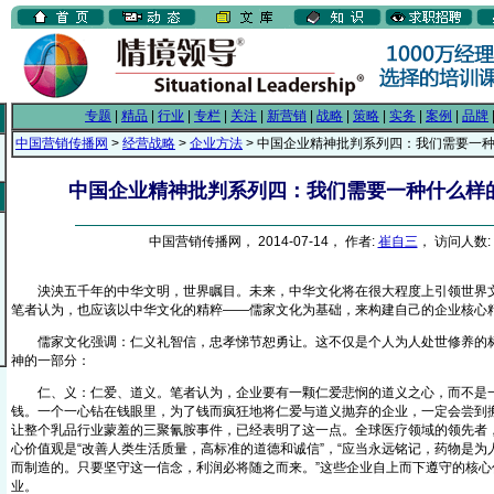
专题
|
精品
|
行业
|
专栏
|
关注
|
新营销
|
战略
|
策略
|
实务
|
案例
|
品牌
中国营销传播网
>
经营战略
>
企业方法
> 中国企业精神批判系列四：我们需要一
中国企业精神批判系列四：我们需要一种什么样
中国营销传播网， 2014-07-14， 作者:
崔自三
， 访问人数: 
泱泱五千年的中华文明，世界瞩目。未来，中华文化将在很大程度上引领世界
笔者认为，也应该以中华文化的精粹——儒家文化为基础，来构建自己的企业核心
儒家文化强调：仁义礼智信，忠孝悌节恕勇让。这不仅是个人为人处世修养的标
神的一部分：
仁、义：仁爱、道义。笔者认为，企业要有一颗仁爱悲悯的道义之心，而不是一
钱。一个一心钻在钱眼里，为了钱而疯狂地将仁爱与道义抛弃的企业，一定会尝到
让整个乳品行业蒙羞的三聚氰胺事件，已经表明了这一点。全球医疗领域的领先者
心价值观是“改善人类生活质量，高标准的道德和诚信”，“应当永远铭记，药物是
而制造的。只要坚守这一信念，利润必将随之而来。”这些企业自上而下遵守的核心
业。