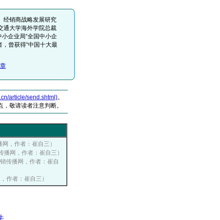
、经销商战略发展研究
交通大学海外学院总裁
中小企业局“全国中小企
者，曾获得“中国十大最
章
article/send.shtml)
。
点，敬请读者注意判断。
营销传播网，作者：崔自三）
国营销传播网，作者：崔自三）
 中国营销传播网，作者：崔自
传播网，作者：崔自三）
法