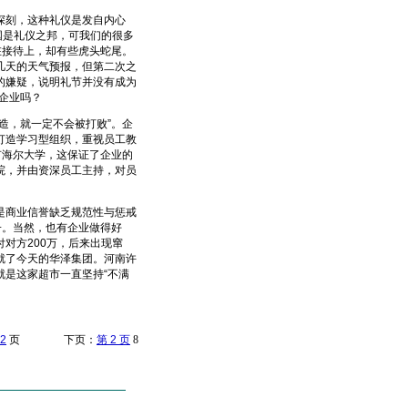
深刻，这种礼仪是发自内心
国是礼仪之邦，可我们的很多
在接待上，却有些虎头蛇尾。
几天的天气预报，但第二次之
的嫌疑，说明礼节并没有成为
秀企业吗？
，就一定不会被打败”。企
打造学习型组织，重视员工教
有海尔大学，这保证了企业的
院，并由资深员工主持，对员
商业信誉缺乏规范性与惩戒
子。当然，也有企业做得好
对方200万，后来出现窜
就了今天的华泽集团。河南许
是这家超市一直坚持“不满
2
页 下页：
第 2 页
8