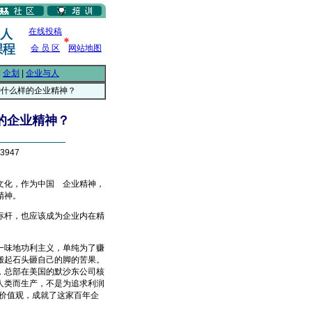
在线投稿
会 员 区
网站地图
|
企划
|
企业与人
种什么样的企业精神？
的企业精神？
3947
文化，作为中国
企业精神，
From EMKT.com.cn
精神。
杆，也应该成为企业内在精
味地功利主义，单纯为了赚
搬起石头砸自己的脚的苦果。
，总部在美国的默沙东公司核
为人类而生产，不是为追求利润
价值观，成就了这家百年企