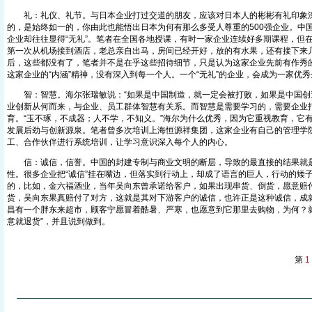
礼：礼仪、礼节。与日本企业打过交道的朋友，应该对日本人的彬彬有礼印象
的，是始终如一的，你由此也能悟出日本为何有那么多受人尊重的500强企业。中
企业却往往显得“无礼”。笔者在全国各地授课，有时一家企业连续好多期课程，但
第一次从机场接到酒店，老总亲自出马，房间已经开好，放的有水果，还有接下来
后，这些都没有了，笔者并不是在乎这些招待细节，只是认为这家企业先前有作秀
这家企业的“内涵”精神，没有深入到每一个人。一个“无礼”的企业，会成为一家优
智：智慧。海尔张瑞敏说：“如果是中国制造，就一定会被打败，如果是中国创造
业创新从何而来，与企业、员工群体智慧有关系。而智慧是需要学习的，需要企业
育。“玉不琢，不成器；人不学，不知义。”海尔为什么优秀，因为它重视教育，它
发展后劲与创新源泉。笔者曾多次培训上海恒源祥集团，这家企业有自己的管理学
工、合作伙伴进行系统培训，让学习意识深入每个人的内心。
信：诚信，信誉。中国的封建专制与商业文明的断层，导致的最直接的结果就是
性。很多企业把“诚信”挂在嘴边，但落实到行动上，却成了语言的巨人，行动的矮
的，比如，金六福酒业，当年吴向东曾承诺给客户，如果出现串货、倒货，愿意赔付
货，吴向东果真赔付了对方，这就是其对下游客户的诚信，也许正是这种诚信，成
昌有一个胖东来超市，顾客宁愿冒着酷暑、严寒，也愿意到它那里去购物，为何？就
意就退货”，并且说到做到。
第
1