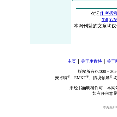
欢迎
作者投
(http:/
本网刊登的文章均仅
主页
│
关于麦肯特
│
关于
版权所有©2000－2
®
®
®
麦肯特
、EMKT
、情境领导
均
未经书面明确许可，本网
如有任何意
本页更新时间: