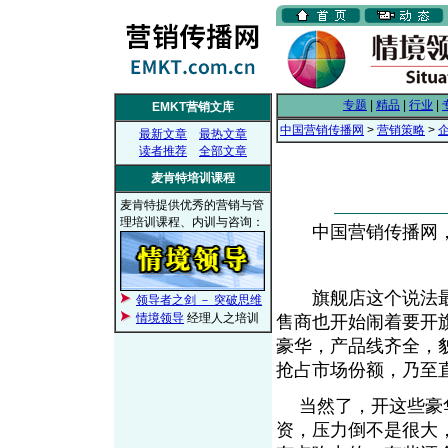
专题
|
精品
|
行业
|
EMKT营销文库
中国营销传播网
>
营销策略
>
最新文章
最热文章
读者推荐
全部文章
麦肯特培训课程
麦肯特提供优秀的营销与管
理培训课程、内训与咨询：
中国营销传播网， 2
旗舰店这个说法最
领导者之剑 － 突破思维
情境领导
经理人之培训
售商也开始闹着要开
豪华，产品线齐全，
抢占市场份额，乃至
当然了，开这些豪华
资，压力倒不是很大