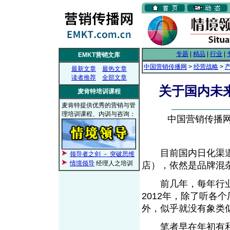
专题
|
精品
|
行业
|
EMKT营销文库
中国营销传播网
>
经营战略
>
最新文章
最热文章
读者推荐
全部文章
关于国内未
麦肯特培训课程
麦肯特提供优秀的营销与管
理培训课程、内训与咨询：
中国营销传播网， 
目前国内日化渠道
领导者之剑 － 突破思维
情境领导
经理人之培训
店），依然是品牌混
前几年，每年行业里
2012年，除了听各
外，似乎就没有象类似
笔者早在年初有和