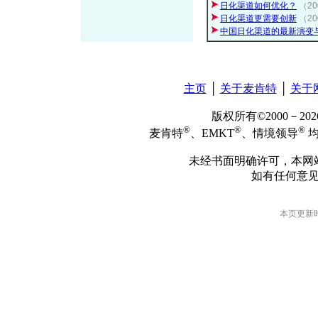
日化渠道如何优化？
（2
日化渠道更需要创新
（2
中国日化渠道的最新演变
主页
│
关于麦肯特
│
关于
版权所有©2000－2
®
®
®
麦肯特
、EMKT
、情境领导
均
未经书面明确许可，本网
如有任何意
本页更新时间: