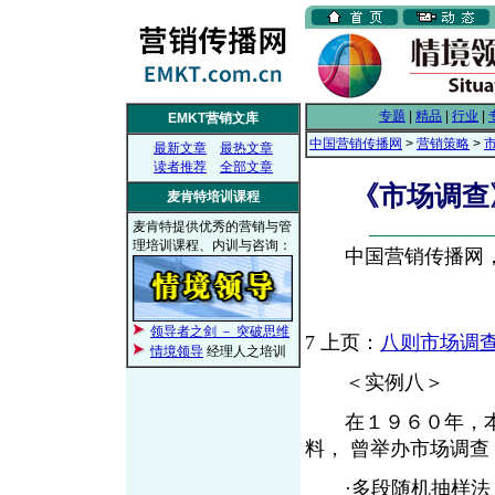
专题
|
精品
|
行业
|
EMKT营销文库
中国营销传播网
>
营销策略
>
最新文章
最热文章
读者推荐
全部文章
《市场调查
麦肯特培训课程
麦肯特提供优秀的营销与管
理培训课程、内训与咨询：
中国营销传播网， 2
领导者之剑 － 突破思维
7
上页：
八则市场调查
情境领导
经理人之培训
＜实例八＞
在１９６０年，本
料， 曾举办市场调查
·多段随机抽样法，