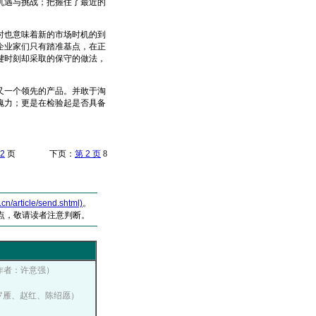
机遇与挑战；把握住了最近的
也意味着新的市场时机的到
企业家们只有踏准基点，在正
键时刻却采取的保守的做法，
一个领先的产品。并敢于淘
魄力；更是在检验起是否具备
2
页 下页：
第 2 页
8
article/send.shtml)
。
点，敬请读者注意判断。
，作者：许意强）
者：罗雁、赵红、陈绍愿）