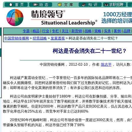
专题
|
精品
|
行业
|
专栏
|
关注
|
新营销
|
战略
|
策略
|
实务
|
案例
|
品牌
中国营销传播网
>
经营战略
>
发展透视
> 柯达是否会消失在二十一世纪？
柯达是否会消失在二十一世纪？
中国营销传播网， 2012-02-10， 作者:
陈志平
， 访问人数: 
柯达破产案震动全世纪，一个享誉世纪一百多年的国际知名品牌即将在二十一世
确实令人扼腕痛惜。回想柯达胶卷曾经给我们留下过无数的美好记忆，回想柯达为
界；却即将在这个变化莫测的世界消失了；有许多让我们反思和总结的东西。
柯达公司由发明家伊士曼始创于1880年，柯达公司在影像拍摄、分享、输出和
地位，柯达早在1976年就开发出了数字相机技术，并将数字影像技术用于航天领域；
像素的数字相机。但是到2000年，柯达的数字产品只卖到30亿美元，仅占其总收入的
数字化率也只有25%左右，而竞争对手富士已达到60%
20世纪90年代巅峰时期，柯达公司市场价值曾一度超过300亿美元，然而，由
带摄像头智能手机的兴起，柯达市值已经下降了98%