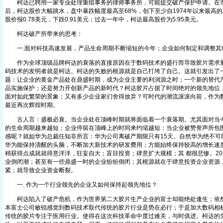
柯达已聘用一家专业处理重组事务的律师事务所，可能提交破产保护申请。在
后，柯达股价大幅跳水，盘中暴跌幅度最高至68%，创下至少自1974年以来最高
股价报0.78美元，下跌0.91美元；过去一年中，柯达最高股价为5.95美元。
柯达破产所带来的思考：
一.面对科技高速发展，产品生命周期不断缩短的今年；企业如何制定和调整
作为全球顶级品牌柯达的衰落的直接原因在于数码技术的盛行而导致胶片需求量
码技术的发明者就是柯达。柯达的失败的根源就是自己打垮了自己。这就引发出了
题：让企业的黄金产品处在鼎盛时期，成为企业主要的利润源之时；一个新的替代
品实施保护；还是努力开创新产品的新时代？柯达胶片占据了时间绝对的领先地位
面对如此繁荣的景象；又有多少企业家们舍得放弃？可时代的潮流滚滚向前，作为
最近再次辉煌时期。
古人言：盛极必衰。当企业处在顶峰时期就将面临着一个衰落期。尤其面对当今
的生命周期越来越短；企业停留在顶峰上的时间来约缩越短；当企业被赞誉声所包
感呢？就如华为总裁任知非所言：华为公司离破产期限只有15天。自然华为绝不可
华为能保持清醒的头脑，不断加大新技术的研发费用；方能始终保持较高的增长速
稍获得点成就就得意洋洋，狂妄自大；盲目投资；肆意扩大规模；其 都很悲惨。20
业倒闭潮；甚至有一些鼎盛一时的企业纷纷倒闭；其根源就在于肆意投资企业资源
紧；就导致企业资金断裂。
一. 作为一个行业领先的企业又如何保持起领先地位？
柯达陷入了破产危机，作为世界第二大胶片生产企业的富士却能绝处逢生；依然
本富士公司敏锐感觉到数码技术取代传统的胶片行业是势在必行；于是加大数码相
传统的胶片专注于医用行业。使得在这次科技革命中度过难关，与时俱进。柯达的