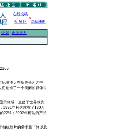
在线投稿
会 员 区
网站地图
|
企划
|
企业与人
2266
纪没湮灭在历史长河之中；
人们创造了一个美丽的影像世
显示领域一直处于世界领先
1991年柯达就有了130万
22%；2002年柯达的产品
于相机胶片的需求量下降以及