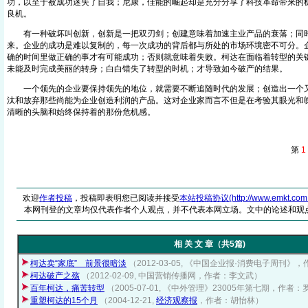
功，以至于被成功迷失了自我；尼康，佳能的崛起却是充分分享了科技革命带来的
良机。
有一种破坏叫创新，创新是一把双刃剑；创建意味着加速主业产品的衰落；同时
来。企业的成功是难以复制的，每一次成功的背后都与所处的市场环境密不可分。
确的时间里做正确的事才有可能成功；否则就意味着失败。柯达在面临着转型的关
未能及时完成美丽的转身；白白错失了转型的时机；才导致如今破产的结果。
一个领先的企业要保持领先的地位，就需要不断追随时代的发展；创造出一个又
汰和放弃那些尚能为企业创造利润的产品。这对企业家而言不但是在考验其眼光和
清晰的头脑和始终保持着的那份危机感。
第
1
欢迎
作者投稿
，投稿即表明您已阅读并接受
本站投稿协议(http://www.emkt.com.cn/
本网刊登的文章均仅代表作者个人观点，并不代表本网立场。文中的论述和观
相 关 文 章（共5篇)
柯达卖“家底” 前景很暗淡
（2012-03-05, 《中国企业报·消费电子周刊》
柯达破产之殇
（2012-02-09, 中国营销传播网，作者：李文武）
百年柯达，痛苦转型
（2005-07-01, 《中外管理》23005年第七期，作
重塑柯达的15个月
（2004-12-21,
经济观察报
，作者：胡怡林）