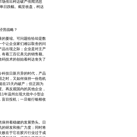
市场传出柯达破产传闻消息
的单日跌幅。截至收盘，柯达
其经营战略？
的萎缩。可问题恰恰却是数
一个让企业家们难以取舍的问
产品出现之际；企业是对主产
，有着三百亿美元的销售额。
数码技术的创始着柯达丧失了
科技日新月异的时代，产品
围之时，又如何保持一份危机
能在15天内破产；但正因为
度。再反观国内的其他企业，
11年温州出现大批中小型企
，盲目投机；一旦银行银根收
保持着稳健的发展势头。日
机的研发和推广力度；同时将
失败在于它在胶片行业过于成