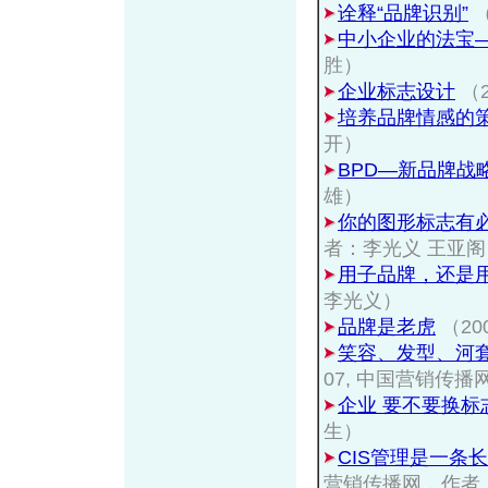
诠释“品牌识别”
中小企业的法宝—
胜）
企业标志设计
（2
培养品牌情感的
开）
BPD—新品牌战
雄）
你的图形标志有
者：李光义 王亚阁
用子品牌，还是
李光义）
品牌是老虎
（20
笑容、发型、河
07, 中国营销传
企业 要不要换标
生）
CIS管理是一条
营销传播网，作者