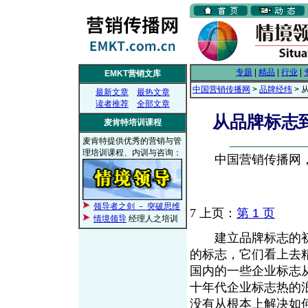
专题
|
精品
|
行业
|
EMKT营销文库
中国营销传播网
>
品牌经纬
>
最新文章
最热文章
读者推荐
全部文章
从品牌标志
麦肯特培训课程
麦肯特提供优秀的营销与管
理培训课程、内训与咨询：
中国营销传播网， 2
领导者之剑 － 突破思维
7
上页：
第 1 页
情境领导
经理人之培训
建立品牌标志的初期
的标志，它们看上去
国内的一些企业标志
十年代企业标志热的
没有从根本上解决如