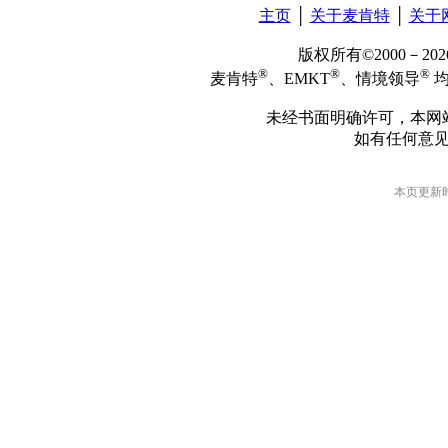
主页
│
关于麦肯特
│
关于
版权所有©2000－2
®
®
®
麦肯特
、EMKT
、情境领导
均
未经书面明确许可，本网
如有任何意
本页更新时间: