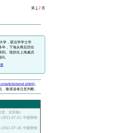
第
1
2
页
业大学，获法学学士学
多年，下海从商后历任
等职。现担任上海威贞
顾问。
章
article/send.shtml)
。
点，敬请读者注意判断。
张京宏、沈宗南）
（2011-07-21, 中国营销
（2011-07-18, 中国营销