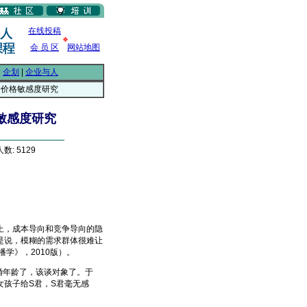
在线投稿
会 员 区
网站地图
|
企划
|
企业与人
者价格敏感度研究
敏感度研究
数: 5129
，成本导向和竞争导向的隐
是说，模糊的需求群体很难让
学》，2010版）。
婚年龄了，该谈对象了。于
女孩子给S君，S君毫无感