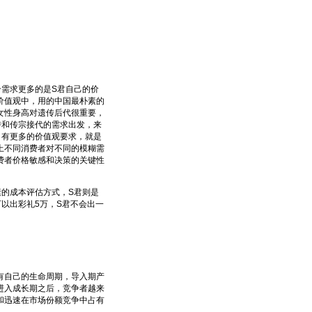
需求更多的是S君自己的价
价值观中，用的中国最朴素的
女性身高对遗传后代很重要，
传和传宗接代的需求出发，来
，有更多的价值观要求，就是
上不同消费者对不同的模糊需
费者价格敏感和决策的关键性
的成本评估方式，S君则是
以出彩礼5万，S君不会出一
自己的生命周期，导入期产
进入成长期之后，竞争者越来
和迅速在市场份额竞争中占有