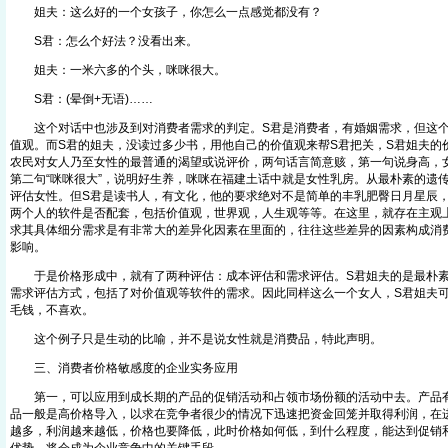
姐夫：这么好的一个女孩子，你怎么一点感觉都没有？
S君：怎么个好法？没看出来。
姐夫：一米六多的个头，咪咪很大。
S君：(晕倒+无语)……
这个对话中也涉及到对消费者需求的判定。S君是消费者，有婚姻需求，但这个
值观。而S君的姐夫，没读过多少书，用他自己的价值观来帮S君把关，S君姐夫的
农民对女人乃至女性的最普通的渴望或说评价，两句话言简意赅，第一句说身高，
第二句“咪咪很大”，说明好生养，咪咪在福建土话中就是女性乳房。从最朴素的遗
评估女性。但S君是读书人，有文化，他的要求绝对不是简单的丰乳肥臀日月星辰
两个人的软件是否配套，包括价值观，世界观，人生观等等。在这里，就存在主观
求其具体细分需求是有非常大的差异化因素在里面的，往往这些差异的因素构成消
影响。
于是价格形成中，就有了两种评估：成本评估和需求评估。S君姐夫的是最朴素
需求评估方式，包括了对价值观等软件的需求。因此同样这么一个女人，S君姐夫可
毛钱，不喜欢。
这个例子只是生动的比喻，并不是说女性就是消费品，特此声明。
三、消费者价格敏感度的企业实务应用
第一，可以应用到成长期的产品的促销活动和占领市场份额的活动中去。产品有
品一般是高价格导入，以求在竞争者很少的情况下迅速把资金回笼并取得利润，在
越多，利润越来越低，价格也要降低，此时价格如何低，到什么程度，能达到促销