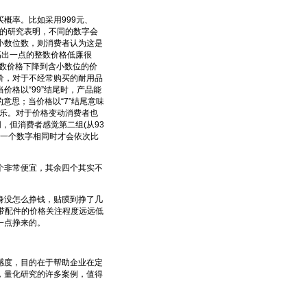
概率。比如采用999元、
理学的研究表明，不同的数字会
小数位数，则消费者认为这是
高出一点的整数价格低廉很
整数价格下降到含小数位的价
价，对于不经常购买的耐用品
格以“99”结尾时，产品能
意思；当价格以“7”结尾意味
快乐。对于价格变动消费者也
，但消费者感觉第二组(从93
第一个数字相同时才会依次比
非常便宜，其余四个其实不
没怎么挣钱，贴膜到挣了几
带配件的价格关注程度远远低
一点挣来的。
度，目的在于帮助企业在定
，量化研究的许多案例，值得