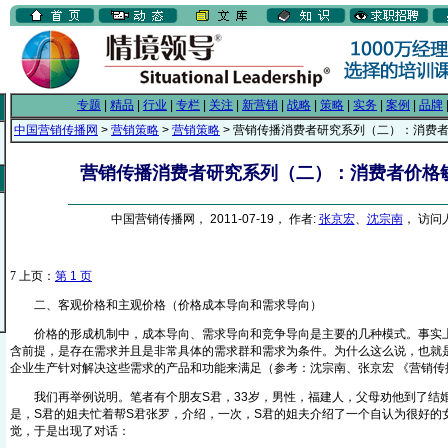
专题
|
精品
|
行业
|
专栏
|
关注
|
新营销
|
战略
|
策略
|
实务
|
案例
|
品牌
中国营销传播网
>
营销策略
>
营销策略
> 营销传播消费者研究系列（二）：消费
营销传播消费者研究系列（二）：消费者价格
中国营销传播网， 2011-07-19， 作者:
张京宏
、
沈宗南
， 访问人
7
上页：
第 1 页
二、客观价格和主观价格（价格成本导向和需求导向）
价格的形成机制中，成本导向、需求导向和竞争导向是主要的几种模式。事实上
含前提，是存在需求并且是非常具体的需求群和需求为条件。为什么这么说，也就
企业生产针对解决这些需求的产品和功能来满足（参考：沈宗南、张京宏 《营销传播
我们再举例说明。笔者有个朋友S君，33岁，男性，福建人，父母劝他到了结
是，S君的姐夫忙着帮S君张罗，介绍，一次，S君的姐夫介绍了一个自认为很好的
觉，于是出现了对话：