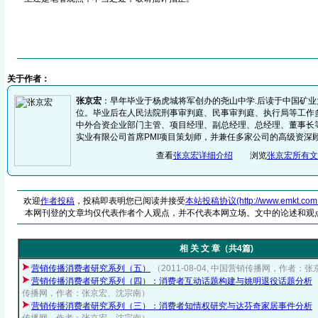
关于作者：
张京宏
：早年毕业于杨虎城将军创办的尧山中学.后读于中国矿
位。毕业后在人民法院刑事审判庭、民事审判庭、执行局等工作
中外合资企业部门主管、项目经理、副总经理、总经理、董事长
实业有限公司首席PMI项目策划师，并兼任多家公司的高级资深
查看
张京宏详细介绍
浏览
张京宏所有文
欢迎
作者投稿
，投稿即表明您已阅读并接受
本站投稿协议(http://www.emkt.com.cn/
本网刊登的文章均仅代表作者个人观点，并不代表本网立场。文中的论述和观
相 关 文 章（共4篇)
营销传播消费者研究系列（五）
（2011-08-04, 中国营销传播网，作者：
营销传播消费者研究系列（四）：消费者互动话题构建与姚明退役话题分析
传播网，作者：张京宏、沈宗南）
营销传播消费者研究系列（三）：消费者知情权研究与达芬奇家居事件分析