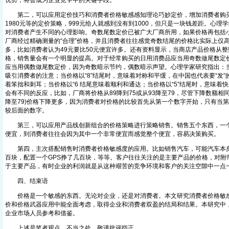
优势，将会成为企业竞争中的关键手段。
第二，可以应用定价技巧和消费者价格敏感感知理论巧妙定价，增加消费者购买
1980元等的定价策略，999元给人就感到没有到1000，但只是一块钱差距。心
对消费者产生不同的心理影响。奇数尾数定价已被广大厂商所用，如果价格再包括
厂商经过精确测量的“合理”价格，并且消费者往往感觉奇数结尾的价格比实际上仅
多，比如消费者认为49元要比50元便宜许多。还有资料显示，当商店产品价格从
格，销售量会有一个明显的提高。对于经常购买的日用消费品应当用奇数做尾数定
应当用偶数做尾数定价，因为奇数暗示节约，偶数暗示声望。心理学家研究指出：当价
吸引消费者的注意；当价格以“8”结尾时，意味着对称和平缓，在中国也代表要“发”的
着笨拙和刺耳；当价格以“6 结尾意味着顺利和通达；当价格以“5”结尾时，意味着
会有不同的反应，比如，厂商将价格从89降到75或从93降至79，尽管下降数额相同
降至79)价格下降更多，因为消费者对价格的比较首先从第一个数字开始，只有当
较后面的数字。
第三，可以应用产品线创新组合的价格策略进行策略销售。销售五个东西，一个
便宜，到消费者往往会因为其中一个非常便宜而感觉整个便宜，容易决策购买。
第四，主次搭配销售时消费者价格敏感度的应用。比如销售汽车，可能汽车本身
百块，配置一个GPS挣了几百块，等等。客户往往关注的是主要产品的价格，对附
于主要产品，有时企业的利润就是从这种艰苦的竞争环境和客户的关注空隙中一点
四、结束语
价格是一个敏感的东西。无论对企业，还是对消费者。本文研究消费者价格敏感
价和价格武器应用中能全面考虑，取得企业和消费者双盈的结局和结果。本研究中
企业市场人员参考和借鉴。
上述是笔者观点，不当之处，敬请批评指正。