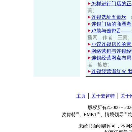
怎样进行门店的正
蓁）
连锁选址五道坎
（
连锁门店的商圈考
鸡肋与酱鸭舌——
播网，作者：王蓁
小议连锁店长的素
网络营销与连锁经
连锁经营网点布局
者：施放）
连锁经营渐红火 
主页
│
关于麦肯特
│
关于
版权所有©2000－2
®
®
®
麦肯特
、EMKT
、情境领导
均
未经书面明确许可，本网