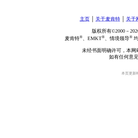
主页
│
关于麦肯特
│
关于
版权所有©2000－2
®
®
®
麦肯特
、EMKT
、情境领导
均
未经书面明确许可，本网
如有任何意
本页更新时间: