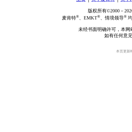
版权所有©2000－2
®
®
®
麦肯特
、EMKT
、情境领导
均
未经书面明确许可，本网
如有任何意
本页更新时间: