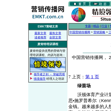
专题
|
精品
|
行业
|
EMKT营销文库
中国营销传播网
>
营销策略
>
最新文章
最热文章
读者推荐
全部文章
麦肯特培训课程
麦肯特提供优秀的营销与管
理培训课程、内训与咨询：
中国营销传播网， 201
领导者之剑 － 突破思维
7
上页：
第 1 页
情境领导
经理人之培训
绿茵场
沃顿体育产业计划（Whart
思•施罗普希尔（Kenn
金钱。越来越多的人