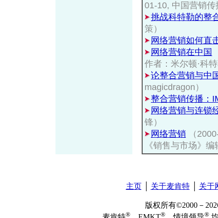
01-10, 中国营
挑战科特勒的整
策）
网络营销如何直
网络营销在中国
作者：米尔顿·科
论整合营销与中
magicdragon）
整合营销传播：I
网络营销与连锁
锋）
网络营销
（200
《销售与市场》编
主页
│
关于麦肯特
│
关于
版权所有©2000－2
®
®
®
麦肯特
、EMKT
、情境领导
均