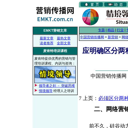
专题
|
精品
|
行业
|
EMKT营销文库
中国营销传播网
>
新营销
>
网
最新文章
最热文章
读者推荐
全部文章
应明确区分两种
麦肯特培训课程
麦肯特提供优秀的营销与管
理培训课程、内训与咨询：
中国营销传播网， 2
领导者之剑 － 突破思维
情境领导
经理人之培训
7
上页：
必须区分两种
二、网络营
前不久，硅谷动力