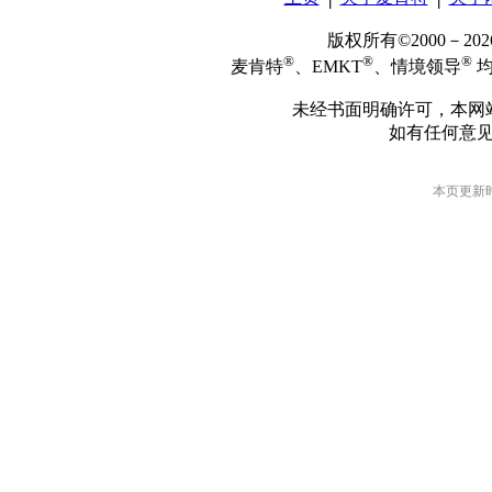
版权所有©2000－2
®
®
®
麦肯特
、EMKT
、情境领导
均
未经书面明确许可，本网
如有任何意
本页更新时间: