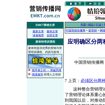
专题
|
精品
|
行业
|
EMKT营销文库
中国营销传播网
>
新营销
>
网
最新文章
最热文章
读者推荐
全部文章
应明确区分两种
麦肯特培训课程
麦肯特提供优秀的营销与管
理培训课程、内训与咨询：
中国营销传播网， 2
领导者之剑 － 突破思维
情境领导
经理人之培训
7
上页：
必须区分两种
这种整合营销理论
了营销理论体系重心
到我国以后，对推动