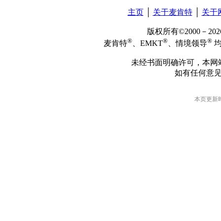
主页
│
关于麦肯特
│
关于
版权所有©2000－2
®
®
®
麦肯特
、EMKT
、情境领导
均
未经书面明确许可，本网
如有任何意
本页更新时间: