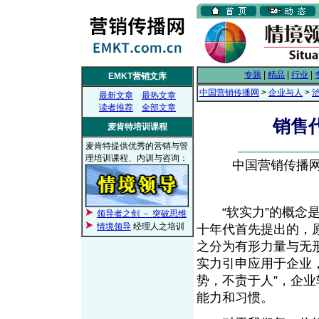
专题
|
精品
|
行业
|
EMKT营销文库
中国营销传播网
>
企业与人
>
最新文章
最热文章
读者推荐
全部文章
销售
麦肯特培训课程
麦肯特提供优秀的营销与管
理培训课程、内训与咨询：
中国营销传播网， 
“软实力”的概念是
领导者之剑 － 突破思维
情境领导
经理人之培训
十年代首先提出的，
之分为有形力量与无形
实力引申应用于企业
势，不责于人”，企
能力和习惯。