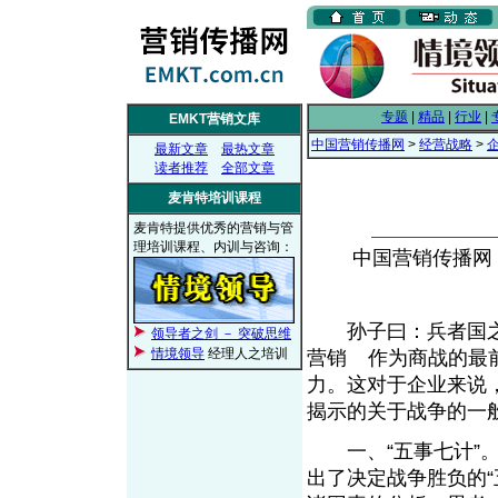
专题
|
精品
|
行业
|
EMKT营销文库
中国营销传播网
>
经营战略
>
最新文章
最热文章
读者推荐
全部文章
麦肯特培训课程
麦肯特提供优秀的营销与管
理培训课程、内训与咨询：
中国营销传播网， 2
孙子曰：兵者国之
领导者之剑 － 突破思维
情境领导
经理人之培训
营销
作为商战的最
From EMKT.com.cn
力。这对于企业来说
揭示的关于战争的一
一、“五事七计”。
出了决定战争胜负的“