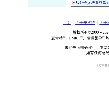
从孙子兵法看终端
主页
│
关于麦肯特
│
关于
版权所有©2000－2
®
®
®
麦肯特
、EMKT
、情境领导
均
未经书面明确许可，本网
如有任何意
本页更新时间: