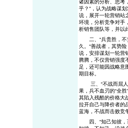
诸因素的分析、思考
乎？”，认为战略谋
说，展开一轮营销站
环境，分析竞争对手
析销售团队等，并以
二、“兵贵胜，不贵
久。“善战者，其势险
说，安排谋划一轮营
腾腾，不仅营销强度
足，还可能因战略意
期目标。
三、“不战而屈人之
果，兵不血刃的“全
其陷入残酷的价格大
拉开自己与降价者的
蓝海，不战而击败竞
四、“知己知彼，百