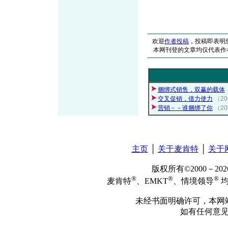
欢迎
作者投稿
，投稿即表明
本网刊登的文章均仅代表作
捆绑式销售，双赢的载体
交叉促销，借力使力
（20
营销－－谁捆绑了你
（20
主页
│
关于麦肯特
│
关于
版权所有©2000－2
®
®
®
麦肯特
、EMKT
、情境领导
均
未经书面明确许可，本网
如有任何意