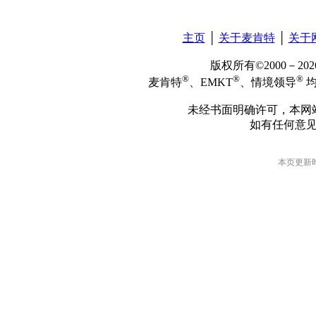
主页
│
关于麦肯特
│
关于
版权所有©2000－2
®
®
®
麦肯特
、EMKT
、情境领导
均
未经书面明确许可，本网
如有任何意
本页更新时间: