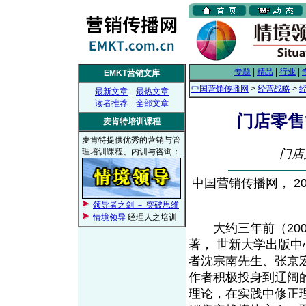
专题
|
精品
|
行业
|
EMKT营销文库
中国营销传播网
>
经营战略
>
最新文章
最热文章
读者推荐
全部文章
门店零售
麦肯特培训课程
麦肯特提供优秀的营销与管
理培训课程、内训与咨询：
门店
中国营销传播网， 201
领导者之剑 － 突破思维
情境领导
经理人之培训
大约三年前（200
著， 世新大学出版中心 
者沈宗南先生、张京
作者积极投身到辽阔
理论，在实践中修正