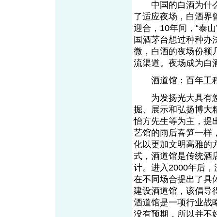
中国的白酒为什么
了适应夜场，白酒界
迎合，10年间，“泰山
国酒茅台想过种种办法
微，白酒的夜场份额
流渠道。夜场成为白
酒道馆：百年工程
为发扬光大具有悠
掘、展示和弘扬博大精
怡方先生等为主，提
艺馆的雨后春笋一样
化以更加文明高雅的
式，酒道馆是传统酒
计。进入2000年后
在不同场合提出了具
建设酒道馆，该倡导
酒道馆是一项行业战
没有预期，所以并不