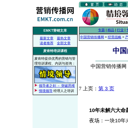
专题
|
精品
|
行业
|
EMKT营销文库
中国营销传播网
>
经营战略
>
最新文章
最热文章
读者推荐
全部文章
中国
麦肯特培训课程
麦肯特提供优秀的营销与管
理培训课程、内训与咨询：
中国营销传播网， 2
领导者之剑 － 突破思维
7
上页：
第 3 页
情境领导
经理人之培训
10年未解六大命
夜场：一块10年