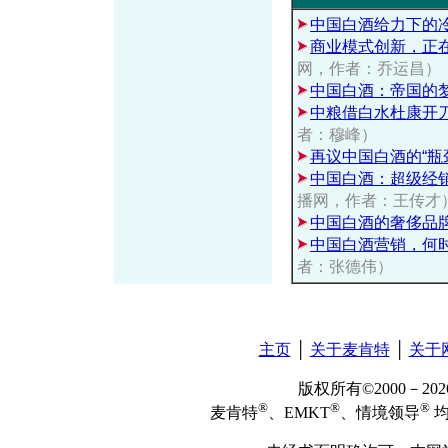
中国白酒给力下的
商业模式创新，正
网，作者：乔运昌）
中国白酒：帝国的
中粮借白水杜康开
者：穆峰）
再议中国白酒的“瓶
中国白酒：超级经
播网，作者：王传才
中国白酒的奢侈品
中国白酒营销，何
者：张德伟）
主页
│
关于麦肯特
│
关于
版权所有©2000－2
®
®
®
麦肯特
、EMKT
、情境领导
均