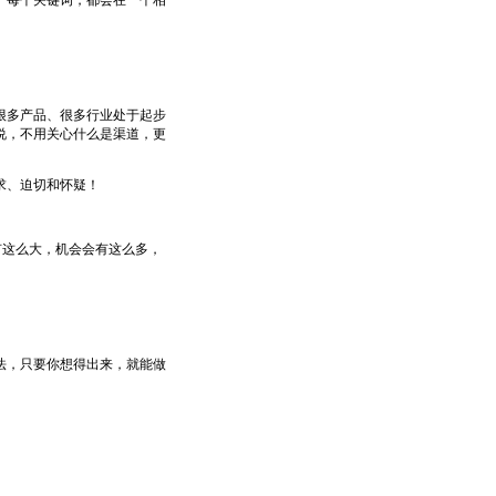
每个关键词，都会在一个相
上。
多产品、很多行业处于起步
说，不用关心什么是渠道，更
求、迫切和怀疑！
这么大，机会会有这么多，
，只要你想得出来，就能做
……