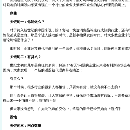
回顾这些飞跃，我们发现，有八个关键词，恰好与终端变化的各个阶段相对应。
对紧凑的时间段内频繁出现在一个行业的企业决策者和企业的核心代理商的嘴
序曲
关键词一：你能做么？
对于跨入新世纪的中国来说，除了彩电、快速消费品等先行成熟的行业，还有很
阶段甚或是空白。那是个让人躁动的时代，是新事物爆发的时代。对大多数企业来
遑论终端是什么了！
那时候，企业经常被代理商问的一句话是：你能做么？而且，这眼神里带着渴
关键词二：有货么？
世纪之初的几年是疯狂的岁月，解决了“有无”问题的企业从来没有料到市场会有
因为，大家发现，一个新的话题被代理商带在嘴边：
有货么？
那个时候，很多行业的很多人都相信，只要你有货，就没有卖不出去的！
这可真是让人血管爆裂、让人窒息的冲动，好像这个市场没有边际，不需要章法
得出来----不怕做不到，就怕想不到！
但大家没有想到，在如此飞速的变化中，终端的影子已经开始向上游招手
圈地
关键词三：网点数量