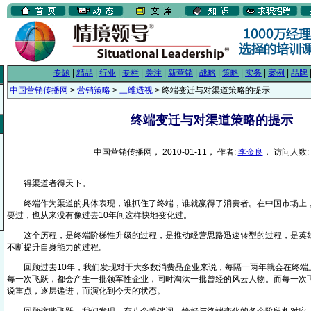
专题
|
精品
|
行业
|
专栏
|
关注
|
新营销
|
战略
|
策略
|
实务
|
案例
|
品牌
中国营销传播网
>
营销策略
>
三维透视
> 终端变迁与对渠道策略的提示
终端变迁与对渠道策略的提示
中国营销传播网， 2010-01-11， 作者:
李金良
， 访问人数: 
得渠道者得天下。
终端作为渠道的具体表现，谁抓住了终端，谁就赢得了消费者。在中国市场上，
要过，也从来没有像过去10年间这样快地变化过。
这个历程，是终端阶梯性升级的过程，是推动经营思路迅速转型的过程，是英雄
不断提升自身能力的过程。
回顾过去10年，我们发现对于大多数消费品企业来说，每隔一两年就会在终端
每一次飞跃，都会产生一批领军性企业，同时淘汰一批曾经的风云人物。而每一次
说重点，逐层递进，而演化到今天的状态。