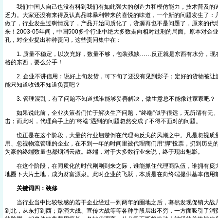
我们中国人自己也没有料到我们有如此强大的创造力和模仿能力，技术普及的速
乏力。大家还没有来得及认真品味暴利带来的喜悦的味道，一个新的问题发生了：
做了，行业发生过剩情况了，产品开始同质化了，货源再也不是问题了，原来的代
来！2003-05年间，中国500多个行业中绝大多数走向相对过剩的局面。原本对
孔，对企业提出种种责问，这些责问集中在：
1. 质量不稳定，以次充好，数量不够，包装残缺……反正就是东西有水分，现
格的东西，要么分手！
2. 企业不讲信用：说好上旬发货，可下旬了还没有见到影子；定好的货物被让
能只知道收钱不知道负责吧？
3. 管理混乱，有了问题不知道找谁能够妥善解决，做生意总不能像过家家吧？
如果说此前，企业决策者们忙于解决生产问题，“终端”似乎很远，无所谓有无
击；而此时，代理商手上的“终端”遇到的问题忽然变成了不得不面对的问题。
也正是在这个阶段，大量的行业翘楚倒在代理商反戈的风潮之中。凡是忽视质
用、忽视物流管理的企业，在不到一年的时间里被代理商们用“脚”投票，扔到历史
为豪的终端数量也都烟消云散。终端，对于大多数行业来说，终于现出魅影。
在这个阶段，在同质化的时代刚刚到来之际，谁能抓住代理商队伍，谁拥有庞大
地圈下大片土地，成为财富源泉。此时企业的飞跃，本质是在向终端提供基本信用
关键词四：装修
当行业当中比较敏感的若干企业经过一到两年的圈地之后，蓦然发现促销大战几
到北，从东打到西；路演大战、宣传大战等等各种手段层出不穷，一方面吸引了消