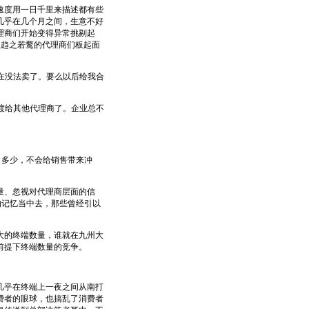
度用一日千里来描述都有些
几乎在几个月之间，生意不好
理商们开始变得异常挑剔起
企业趋之若鹜的代理商们板起面
在没法卖了。要么以后给我合
渡给其他代理商了。企业总不
、多少，不会给销售带来冲
量、忽视对代理商层面的信
的记忆当中去，那些曾经引以
的终端数量，谁就在九州大
前提下终端数量的竞争。
乎在终端上一夜之间从南打
费者的眼球，也搞乱了消费者