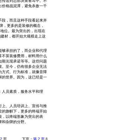
息传送到总部决策者耳中。不
出价格战泥潭，避免杀敌一千
段，而且这种手段看起来并
品牌，更多的是装修的概念，
心地位。最为突出的，出现在
如建材，都开始大规模走上这
够承担的了，而企业和代理
算不算装修费用，材料用什么
如期兑现承诺等等。这些问题
破。至今，仍有很多企业无法
为方式、行为标准，就像音障
解的世界。因为，这已经是一
：人员素质，服务水平和理
上、人员培训上、宣传与推
卖的旗帜下，更多的终端开始
段，以终端形象为突出的表
牌和杂牌的分野。
2
页 下页：
第 2 页
8