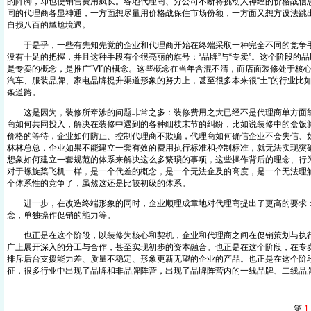
的阵脚，却也使销售费用疯长。各地代理商、分公司不断将挑动人神经的价格战信
同的代理商各显神通，一方面想尽量用价格战保住市场份额，一方面又想方设法跳
自损八百的尴尬境遇。
于是乎，一些有先知先觉的企业和代理商开始在终端采取一种完全不同的竞争手
没有十足的把握，并且这种手段有个很亮丽的旗号：“品牌”与“专卖”。这个阶段的
是专卖的概念，是推广“VI”的概念。这些概念在当年含混不清，而店面装修处于核
汽车、服装品牌、家电品牌提升渠道形象的努力上，甚至很多本来很“土”的行业比
条道路。
这是因为，装修所牵涉的问题非常之多：装修费用之大已经不是代理商单方面能
商如何共同投入，解决在装修中遇到的各种细枝末节的纠纷，比如说装修中的盒饭
价格的等待，企业如何防止、控制代理商不欺骗，代理商如何确信企业不会失信、
林林总总，企业如果不能建立一套有效的费用执行标准和控制标准，就无法实现突
想象如何建立一套规范的体系来解决这么多繁琐的事项，这些操作背后的理念、行
对于螺旋桨飞机一样，是一个代差的概念，是一个无法企及的高度，是一个无法理
个体系性的竞争了，虽然这还是比较初级的体系。
进一步，在改造终端形象的同时，企业顺理成章地对代理商提出了更高的要求
念，单独操作促销的能力等。
也正是在这个阶段，以装修为核心和契机，企业和代理商之间在促销策划与执行
广上展开深入的分工与合作，甚至实现初步的资本融合。也正是在这个阶段，在专
排斥后台支援能力差、质量不稳定、形象更新无望的企业的产品。也正是在这个阶
征，很多行业中出现了品牌和非品牌阵营，出现了品牌阵营内的一线品牌、二线品
第
1