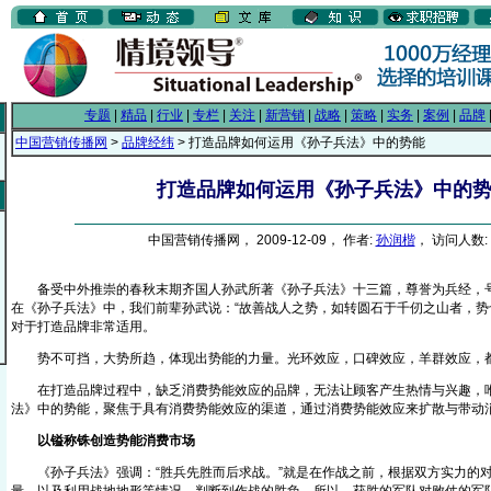
专题
|
精品
|
行业
|
专栏
|
关注
|
新营销
|
战略
|
策略
|
实务
|
案例
|
品牌
中国营销传播网
>
品牌经纬
> 打造品牌如何运用《孙子兵法》中的势能
打造品牌如何运用《孙子兵法》中的
中国营销传播网， 2009-12-09， 作者:
孙润楷
， 访问人数: 
备受中外推崇的春秋末期齐国人孙武所著《孙子兵法》十三篇，尊誉为兵经，号
在《孙子兵法》中，我们前辈孙武说：“故善战人之势，如转圆石于千仞之山者，势
对于打造品牌非常适用。
势不可挡，大势所趋，体现出势能的力量。光环效应，口碑效应，羊群效应，
在打造品牌过程中，缺乏消费势能效应的品牌，无法让顾客产生热情与兴趣，唯
法》中的势能，聚焦于具有消费势能效应的渠道，通过消费势能效应来扩散与带动
以镒称铢创造势能消费市场
《孙子兵法》强调：“胜兵先胜而后求战。”就是在作战之前，根据双方实力的