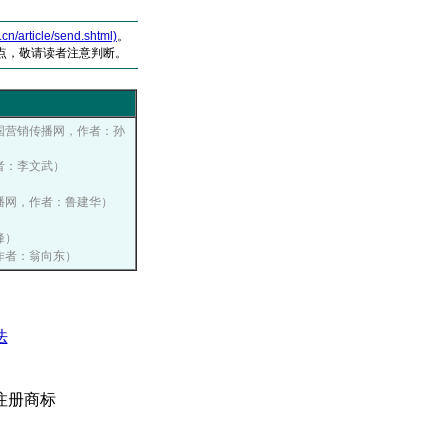
article/send.shtml)
。
点，敬请读者注意判断。
, 中国营销传播网，作者：孙
作者：李文武）
营销传播网，作者：鲁建华）
峰）
，作者：翁向东）
法
注册商标