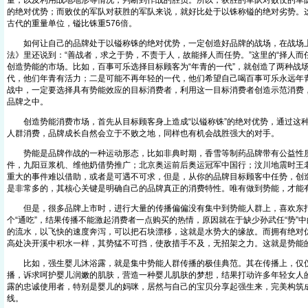
量，以及利用战地地形等情况，判断到作战的胜负。所以，获胜的军队对败仗的军
的绝对优势；而败仗的军队对获胜的军队来说，就好比处于以铢称镒的绝对劣势。这里
古代的重量单位，镒比铢重576倍。
如何让自己的品牌处于以镒称铢的绝对优势，一定创造好品牌的战场，在战场
法》里还说到：“善战者，求之于势，不责于人，故能择人而任势。”这里的“择人而
创造势能的市场。比如，百事可乐选择目标顾客为“年青的一代”，就创造了两种战
代，他们年青有活力；二是可能不再年轻的一代，他们希望自己喝百事可乐永远年
战中，一定要选择具有势能效应的目标消费者，利用这一目标消费者创造示范消费
品牌之中。
创造势能消费市场，首先从目标顾客身上造成“以镒称铢”的绝对优势，通过这种
人群消费，品牌成长自然会立于不败之地，同样也有机会战胜强大的对手。
势能是品牌作战的一种运动形态，比如非典时期，香雪等制药品牌带有公益性
件，九阳豆浆机、维他奶借势推广；北京奥运前后奥运冠军中国行；汶川地震时王
重大的事件难以借助，或者是可遇不可求，但是，从你的品牌目标顾客中任势，创
是非常多的，其核心关键是明确自己的品牌真正的消费特性。唯有做到势能，才能
但是，很多品牌上市时，进行大量的传播偏偏没有集中到势能人群上，喜欢东
个“通吃”，结果传播不能激起消费者一点购买的热情，原因就在于缺少孙武任“势”中
的流水，以飞快的速度奔泻，可以把石块漂移，这就是水势大的缘故。而拥有绝对
高处决开溪中积水一样，其势猛不可挡，使敌措手不及，无招架之力。这就是势能
比如，强生婴儿沐浴露，就是集中势能人群传播的极佳典范。其在传播上，仅仅
播，诉求呵护婴儿润嫩的肌肤，营造一种婴儿肌肤的梦想，结果打动许多年轻女人
露的忠诚使用者，特别是婴儿的妈咪，居然与自己的宝贝分享起强生来，完美构筑
线。