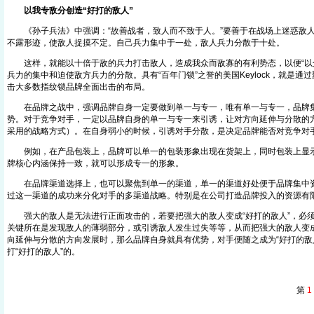
以我专敌分创造“好打的敌人”
《孙子兵法》中强调：“故善战者，致人而不致于人。”要善于在战场上迷惑敌人
不露形迹，使敌人捉摸不定。自己兵力集中于一处，敌人兵力分散于十处。
这样，就能以十倍于敌的兵力打击敌人，造成我众而敌寡的有利势态，以便“以众
兵力的集中和迫使敌方兵力的分散。具有“百年门锁”之誉的美国Keylock，就是通
击大多数指纹锁品牌全面出击的布局。
在品牌之战中，强调品牌自身一定要做到单一与专一，唯有单一与专一，品牌
势。对于竞争对手，一定以品牌自身的单一与专一来引诱，让对方向延伸与分散的
采用的战略方式）。在自身弱小的时候，引诱对手分散，是决定品牌能否对竞争对
例如，在产品包装上，品牌可以单一的包装形象出现在货架上，同时包装上显示
牌核心内涵保持一致，就可以形成专一的形象。
在品牌渠道选择上，也可以聚焦到单一的渠道，单一的渠道好处便于品牌集中资
过这一渠道的成功来分化对手的多渠道战略。特别是在公司打造品牌投入的资源有
强大的敌人是无法进行正面攻击的，若要把强大的敌人变成“好打的敌人”，必须
关键所在是发现敌人的薄弱部分，或引诱敌人发生过失等等，从而把强大的敌人变成
向延伸与分散的方向发展时，那么品牌自身就具有优势，对手便随之成为“好打的敌
打“好打的敌人”的。
第
1