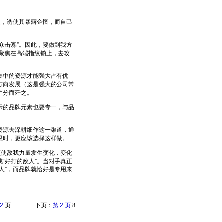
，诱使其暴露企图，而自己
击寡”。因此，要做到我方
过聚焦在高端指纹锁上，去攻
集中的资源才能强大占有优
方向发展（这是强大的公司常
手分而歼之。
的品牌元素也要专一，与品
源去深耕细作这一渠道，通
限时，更应该选择这样做。
使敌我力量发生变化，变化
“好打的敌人”。当对手真正
人”，而品牌就恰好是专用来
2
页 下页：
第 2 页
8