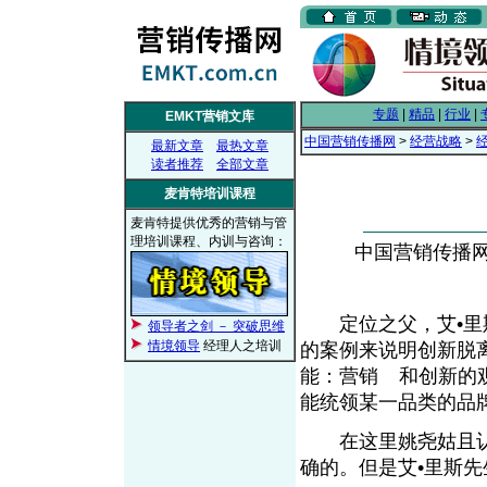
专题
|
精品
|
行业
|
EMKT营销文库
中国营销传播网
>
经营战略
>
最新文章
最热文章
读者推荐
全部文章
麦肯特培训课程
麦肯特提供优秀的营销与管
理培训课程、内训与咨询：
中国营销传播网， 
定位之父，艾•里斯
领导者之剑 － 突破思维
情境领导
经理人之培训
的案例来说明创新脱
能：营销
和创新的
From EMKT.com.cn
能统领某一品类的
在这里姚尧姑且认为
确的。但是艾•里斯