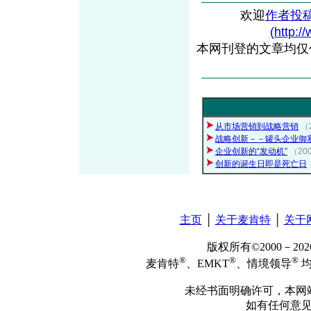
欢迎
作者投
(http:/
本网刊登的文章均仅
从市场营销到战略营销
（
战略创新－－罐头企业御
企业创新的“发动机”
（20
创新的诞生日即是死亡日
主页
│
关于麦肯特
│
关于
版权所有©2000－2
®
®
®
麦肯特
、EMKT
、情境领导
均
未经书面明确许可，本网
如有任何意