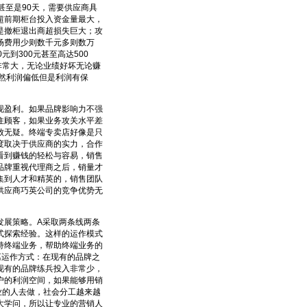
至是90天，需要供应商具
超前期柜台投入资金量最大，
是撤柜退出商超损失巨大；攻
场费用少则数千元多则数万
到300元甚至高达500
非常大，无论业绩好坏无论赚
虽然利润偏低但是利润有保
盈利。如果品牌影响力不强
住顾客，如果业务攻关水平差
败无疑。终端专卖店好像是只
度取决于供应商的实力，合作
看到赚钱的轻松与容易，销售
品牌重视代理商之后，销量才
集到人才和精英的，销售团队
供应商巧英公司的竞争优势无
展策略。A采取两条线两条
式探索经验。这样的运作模式
持终端业务，帮助终端业务的
离运作方式：在现有的品牌之
现有的品牌练兵投入非常少，
户的利润空间，如果能够用销
业的人去做，社会分工越来越
大学问，所以让专业的营销人