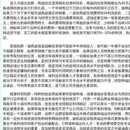
进入与退出陷阱：商超的压货周期长结算时间长，商超的结算周期最短为45天甚
备雄厚的资金实力打持久战，一个年销售过千万的公司每年的利润不过百万，做商
如果几个月下来不能完成商超规定的销量，一是给商超交纳费用弥补利润差距，二
关费用投入资金非常多与经理主管交流沟通费用很高，进场还要交纳一笔客观的进
元；进柜台的条码费用很大，条码费用根据各个商超的条件而定，少则每个品种100元
元，例如有100个品种仅条码费用一项就需要数万元，业务与促销人员的固定投入
钱还是亏损，员工的薪水都是要按时发放的。做批发可能只有5%--10%的利润，
证。
资源陷阱：做商超很是战略投资很可能前半年持续投入，很可能一年都不会实现
不能吸引顾客，如果营销推广能力差不能吸引顾客，如果促销人员销售能力把握不
没有争取到好的位置，如果没有雄厚资金后盾，一切都在如果之中巧英公司绝对必
要把货送进去就能赚钱，是的没有错与专卖店合作的确如此，但是销量与销售的速
前期必须让专卖店看到希望，就是强有力的促销活动及高水平的促销队伍，让专卖
的速度就是赚钱的速度，专卖店看到代理商的力量相信代理商之后，专卖老板重视
可以稳定才能进入良性循环。做到这些需要人才需要精英，批发商的思维是不会聚
相当于草台班子，素质不高能力不强参差不齐专业水平差销售能力不强，转型终端
从谈起，可利用资源又非常匮乏，是巧英公司失败的主要原因。
规避转型陷阱：纯粹的批发商如果要转型做终端，须遵循稳步发展步步为营的发
腿平行运作模式：原有批发业务保持不变的情况下，代理一个新品牌走终端运作模
风险非常小成功率比较高，批发业务业绩稳定利润稳定，还可以拿出一部分资金支
稳定健康发展。如果终端业务失败也不至于让公司陷入万劫不复的境地。B精选剥
中精选一个或者两个品牌，这两个品牌采取终端运作模式探索终端运作的经验，用
具有一定的市场资源优势和销售网络的优势，缺陷就是采取终端运作模式要降低客
量去平衡利润空间客户也会积极配合。C聘请终端运作人才：专业的事情要交给专
细充分说明专业的重要，其实销售就是买卖商品，但就是在简单的买卖之中蕴涵着