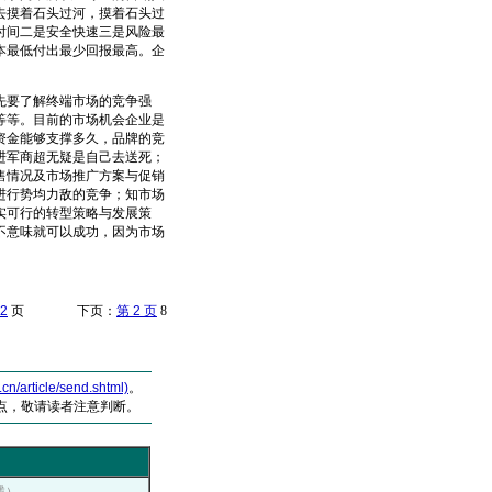
去摸着石头过河，摸着石头过
时间二是安全快速三是风险最
本最低付出最少回报最高。企
先要了解终端市场的竞争强
等等。目前的市场机会企业是
资金能够支撑多久，品牌的竞
进军商超无疑是自己去送死；
售情况及市场推广方案与促销
进行势均力敌的竞争；知市场
实可行的转型策略与发展策
不意味就可以成功，因为市场
2
页 下页：
第 2 页
8
article/send.shtml)
。
点，敬请读者注意判断。