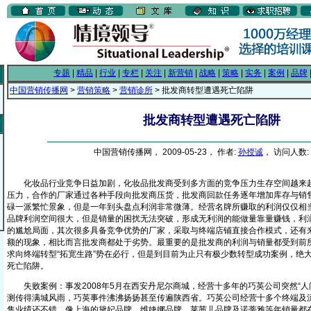
专题
|
精品
|
行业
|
专栏
|
关注
|
新营销
|
战略
|
策略
|
实务
|
案例
|
品牌
中国营销传播网
>
营销策略
>
营销诊所
> 批发商转型遭遇死亡陷阱
批发商转型遭遇死亡陷阱
中国营销传播网， 2009-05-23， 作者:
孙授诚
， 访问人数: 
化妆品行业竞争日益加剧，化妆品批发商受到多方面的竞争压力生存空间越来越
压力，合作的厂家通过各种手段向批发商压货，批发商回款任务逐年增加库存与销
碌一派繁忙景象，但是一年到头盘点利润非常微薄。经营名牌所赚取的利润仅仅相
品牌利润空间很大，但是销量的困扰无法突破，形成无利润的能做量靠量赚钱，利
的尴尬局面，其次很多具备竞争优势的厂家，采取与终端店铺直接合作模式，还有
额的现象，相比而言批发商都处于劣势。最重要的是批发商的利润与销量都受到前
求向终端转型“拓宽生路”势在必行，但是到目前为止只有极少数转型成功案例，绝
死亡陷阱。
失败案例：事发2008年5月在西安丹尼尔商城，经营十多年的巧英公司突然“人
测传得满城风雨，巧英事件沸沸扬扬甚至传遍陕西省。巧英公司经营十多个终端及
售业绩还不错，像上海的黛妃品牌，维婕娜品牌、莱茜儿品牌及诺蒂雅等年销量都在