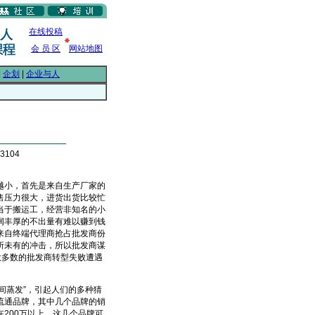
在线投稿
会 员 区
网站地图
|
企划
|
企业与人
3104
小，首先是来自生产厂家的
售压力很大，进货出货比较忙
当于搬运工，经营非知名的小
润丰厚的不出量有难以赚到钱
来自终端代理商抢占批发商份
所未有的冲击，所以批发商谋
大多数的批发商转型失败遭遇
间蒸发”，引起人们的多种猜
流通品牌，其中几个品牌的销
200万以上，这几个品牌可