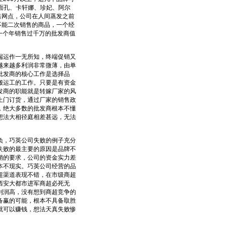
面孔、卡轩娜、珍妃、阿尔
售网点，公司在人间蒸发之前
不能二次销售的商品，一个经
，一个年销售过千万的批发商值
运作一无所知，终端促销又
越来越多利润非常微薄，由单
批发商的核心工作是选择品
搬运工的工作。只要是有资金
发商的职能就是转嫁厂家的风
上门订货，通过厂家的销售政
，绝大多数的批发商根本不懂
想法大相径庭相差甚远，无法
，巧英公司失败的例子充分
失败的最主要的原因是品牌不
销的要求，公司的资金实力差
本不现实。巧英公司经营的品
超渠道表现不错，在市级商超
西安大都市进军商超必死无
利润高，没有想到商超竞争的
备赢的可能，根本不具备取胜
就可以赚钱，想法天真失败惨