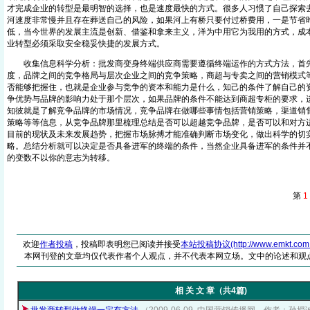
才完成企业的转型是最明智的选择，也是速度最快的方式。很多人习惯了自己探索
河速度非常慢并且存在葬送自己的风险，如果河上有桥只要付过桥费用，一是节省
低，当今世界的发展主流是创新、借鉴和拿来主义，洋为中用它为我用的方式，成
业转型必须采取安全稳妥快捷的发展方式。
收集信息科学分析：批发商变身终端供应商需要遵循终端运作的方式方法，首
度，品牌之间的竞争格局与层次企业之间的竞争策略，商超与专卖之间的营销模式
否能够把握住，也就是企业参与竞争的资本和能力是什么，知己的条件了解自己的
争优势与品牌的影响力处于那个层次，如果品牌的条件不能达到商超专柜的要求，
知彼就是了解竞争品牌的市场情况，竞争品牌在做哪些事情包括营销策略，渠道销
策略等等信息，从竞争品牌那里梳理总结是否可以超越竞争品牌，是否可以和对方
目前的现状及未来发展趋势，把握市场脉搏才能准确判断市场变化，做出科学的切
略。总结分析就可以决定是否具备进军的终端的条件，当然企业具备进军的条件并
的变数不以你的意志为转移。
第
1
欢迎
作者投稿
，投稿即表明您已阅读并接受
本站投稿协议(http://www.emkt.com.cn/
本网刊登的文章均仅代表作者个人观点，并不代表本网立场。文中的论述和观
相 关 文 章（共4篇)