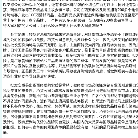
以支撑公司60%以上的销量，还有卡特琳娜品牌的业绩也在百万以上，同时还有新
莎、玛丝菲尔等三四线品牌主攻乡镇市场。公司在西安市区及周围拥有200多个销
给终端客户发出100万滞销商品，这些商品多属于接近保质期的包装破旧的甚至是
营十多年拥有十多个品牌，一个拥有30多人的营销
队伍拥有200多家销售网点
From EMKT.com.cn
得大家相信的大公司，为什么经营失败为什么要人间蒸发呢？
死亡陷阱：转型容易成功难说来容易做事难，对终端市场竞争态势不了解对终端
成为公司的软肋所以失败。巧英公司意识到批发非长久之计，因为批发受到的局限
纯的批发变身为终端供应商是明知选择，由坐商转变为行商由幕后转为前台。因为
牌，日常工作是按照客户的要求给客户配货发货，是非常简单的进货出货的类似于
后盾谁都可以做营销技术含量非常低，很多批发商可能有意见但事实的确如此。批
险，是厂家货物的中转站和产品走向终端的第二载体。坐商发挥的作用就是等客户
策和广告宣传以及批发商的推荐，只是销售环节中的载体使产品流向终端专卖店铺
市场营销，正是因为工作非常简单所以导致变身终端供应商后，感觉到现实与当初
适应行业的竞争导致最后的失败。
批发实质是出货而终端的实质是营销：做终端市场必须懂营销专业否则后果自负
说明专业的重要性。巧英公司为谋求发展拓宽渠道提高利润进军商超主流市场，其
具备竞争优势，营销推广能力差营销团队专业水平低，在各个方面都达不到商超营
不具备运作商超实力。运作商超主流渠道是战略投资，如果运作商超想马上赚钱根
牌不具备竞争优势，像自然堂、婷美军献、白大夫这样的终端优势品牌在县市级商
渠道能够稳住阵脚，在大城市商超属于树立形象战略投资。巧英公司代理的品牌在
疑。另外批发商不具备营销概念没有认识到营销的重要性，仅仅知道商超出货量大
残酷性，没有想到与优势的品牌同台竞技，与国内的大品牌与国际品牌竞争是否具
的把握。如何参与竞争如何规避竞争的重要都没有做，想到的是只要品牌摆上柜台
痛。