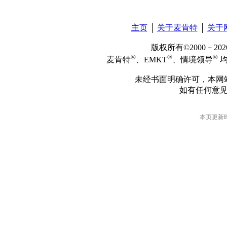
主页
│
关于麦肯特
│
关于
版权所有©2000－2
®
®
®
麦肯特
、EMKT
、情境领导
均
未经书面明确许可，本网
如有任何意
本页更新时间: