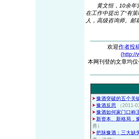
黄文恒，10余
在工作中提出了“有
人，高级咨询师。邮箱：3
欢迎
作者投
(http:/
本网刊登的文章均仅
豫酒突破的五个关
豫酒反思
（2011
豫酒如何家门口称
新资本、新格局，
勇）
把脉豫酒：三大缺