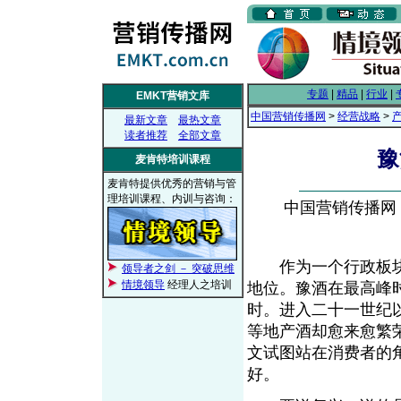
专题
|
精品
|
行业
|
EMKT营销文库
中国营销传播网
>
经营战略
>
最新文章
最热文章
读者推荐
全部文章
豫
麦肯特培训课程
麦肯特提供优秀的营销与管
理培训课程、内训与咨询：
中国营销传播网， 2
作为一个行政板块
领导者之剑 － 突破思维
情境领导
经理人之培训
地位。豫酒在最高峰
时。进入二十一世纪
等地产酒却愈来愈繁
文试图站在消费者的
好。