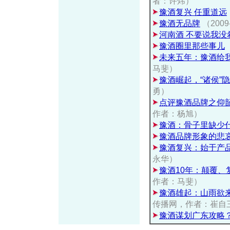
者：许炜）
豫酒复兴 任重道远
豫酒无品牌
（200
河南酒 不要说我没
豫酒圈里那些事儿
未来五年：豫酒给
马斐）
豫酒崛起，“诸侯”
勇）
点评豫酒品牌之仰
作者：杨旭）
豫酒：骨子里缺少
豫酒品牌形象的悲
豫酒复兴：始于产
永华）
豫酒10年：颠覆、
作者：马斐）
豫酒雄起：山雨欲
传播网，作者：崔自
豫酒谋划广东攻略