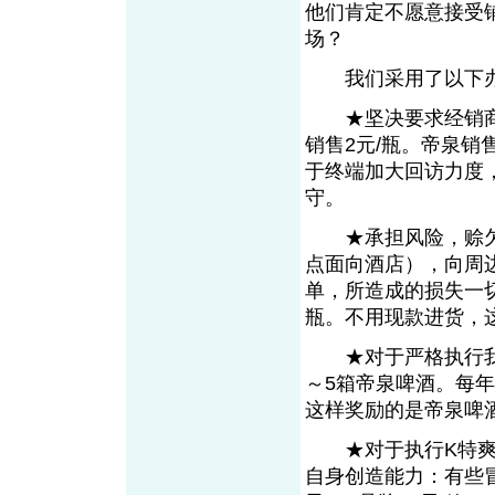
他们肯定不愿意接受
场？
我们采用了以下
★坚决要求经销商把
销售2元/瓶。帝泉销
于终端加大回访力度
守。
★承担风险，赊欠
点面向酒店），向周
单，所造成的损失一
瓶。不用现款进货，
★对于严格执行我们
～5箱帝泉啤酒。每
这样奖励的是帝泉啤
★对于执行K特爽3
自身创造能力：有些