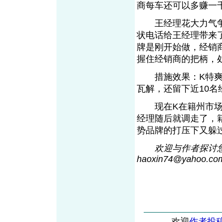
商每车还可以多赚一
王经理花大力气争
状电话给王经理带来
牌是刚开始做，经销
握住经销商的把柄，
措施效果：K特爽促
瓦解，还留下近10
现在K在籍州市场的
经理随后就调走了，
势品牌的打压下又躲
欢迎与作者探讨您
haoxin74@yaho
o
.co
欢迎
作者投