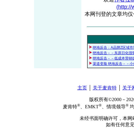
(http:/
本网刊登的文章均仅
绝地反击：A品牌Z区域市
绝地反击－－东原日化强
绝地反击－－低成本营销
渠道变脸 绝地反击－－
主页
│
关于麦肯特
│
关于
版权所有©2000－2
®
®
®
麦肯特
、EMKT
、情境领导
均
未经书面明确许可，本网
如有任何意