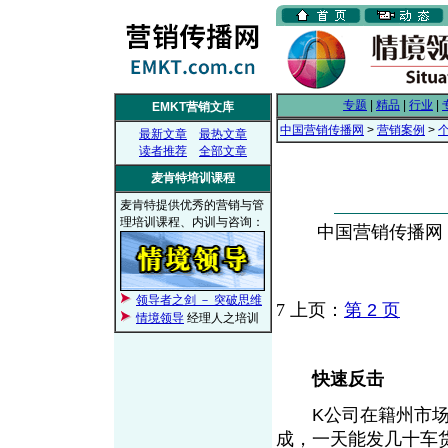
专题
|
精品
|
行业
|
EMKT营销文库
中国营销传播网
>
营销案例
>
最新文章
最热文章
读者推荐
全部文章
麦肯特培训课程
麦肯特提供优秀的营销与管
理培训课程、内训与咨询：
中国营销传播网， 2
领导者之剑 － 突破思维
7
上页：
第 2 页
情境领导
经理人之培训
快速反击
K公司在籍州市场上
成，一天能发几十车