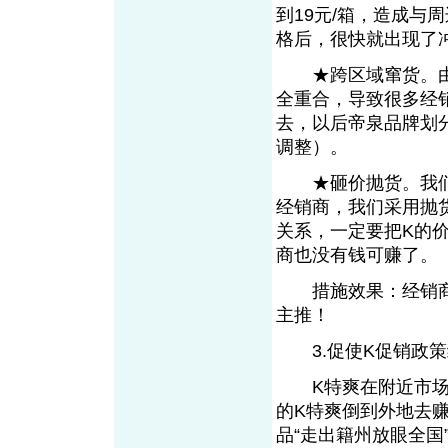
到19元/箱，造成与
格后，很快就出现了
★跨区域窜货。由于
全重合，导致很多经
去，以后帝泉品牌划
调整）。
★砸价抛货。我们还
经销商，我们采用抛
关系，一定要把K的价
商也没有钱可赚了。
措施效果：经销商不
主推！
3.促使K促销政策
K特爽在附近市场上
的K特爽倒到外地去
品“走出籍州放眼全国