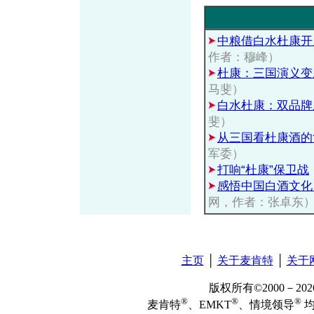
中粮借白水杜康开
作者：穆峰）
杜康：三国演义变
马斐）
白水杜康：双品牌
斐）
从三国看杜康酒的
军委）
打响“杜康”保卫战
感悟中国白酒文化
网，作者：张卓东
主页
│
关于麦肯特
│
关于
版权所有©2000－2
®
®
®
麦肯特
、EMKT
、情境领导
均