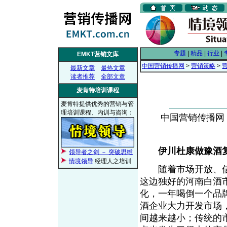
专题
|
精品
|
行业
|
EMKT营销文库
中国营销传播网
>
营销策略
>
最新文章
最热文章
读者推荐
全部文章
麦肯特培训课程
麦肯特提供优秀的营销与管
理培训课程、内训与咨询：
中国营销传播网， 2
伊川杜康做豫酒
领导者之剑 － 突破思维
情境领导
经理人之培训
随着市场开放、信
这边独好的河南白酒
化，一年喝倒一个品
酒企业大力开发市场
间越来越小；传统的