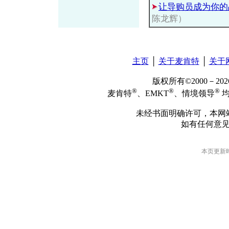
让导购员成为你的
陈龙辉）
主页
│
关于麦肯特
│
关于
版权所有©2000－2
®
®
®
麦肯特
、EMKT
、情境领导
均
未经书面明确许可，本网
如有任何意
本页更新时间: