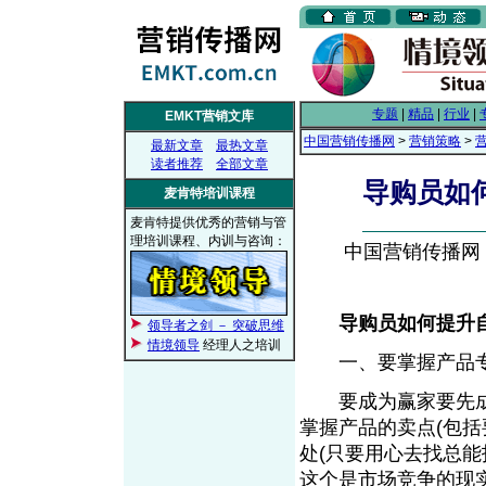
专题
|
精品
|
行业
|
EMKT营销文库
中国营销传播网
>
营销策略
>
最新文章
最热文章
读者推荐
全部文章
导购员如
麦肯特培训课程
麦肯特提供优秀的营销与管
理培训课程、内训与咨询：
中国营销传播网， 2
导购员如何提升
领导者之剑 － 突破思维
情境领导
经理人之培训
一、要掌握产品专
要成为赢家要先成
掌握产品的卖点(包
处(只要用心去找总能
这个是市场竞争的现