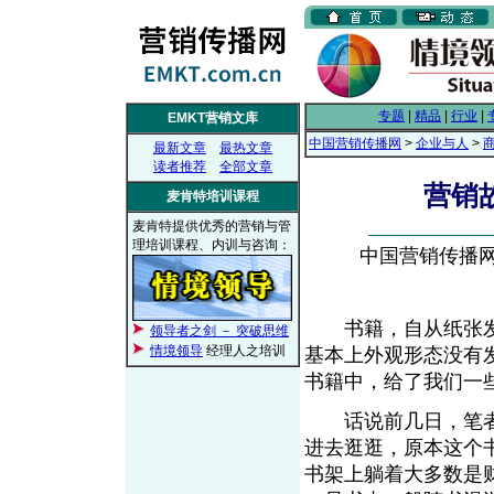
专题
|
精品
|
行业
|
EMKT营销文库
中国营销传播网
>
企业与人
>
最新文章
最热文章
读者推荐
全部文章
营销
麦肯特培训课程
麦肯特提供优秀的营销与管
理培训课程、内训与咨询：
中国营销传播网， 
书籍，自从纸张发
领导者之剑 － 突破思维
情境领导
经理人之培训
基本上外观形态没有
书籍中，给了我们
话说前几日，笔者
进去逛逛，原本这个
书架上躺着大多数是