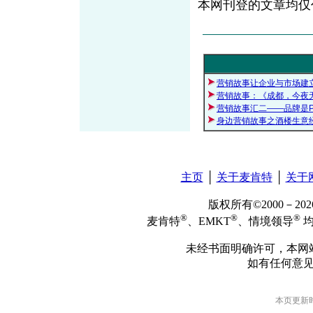
本网刊登的文章均仅
营销故事让企业与市场建立
营销故事：《成都，今夜
营销故事汇二——品牌是P
身边营销故事之酒楼生意
主页
│
关于麦肯特
│
关于
版权所有©2000－2
®
®
®
麦肯特
、EMKT
、情境领导
均
未经书面明确许可，本网
如有任何意
本页更新时间: