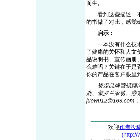
而生。
看到这些描述，不
的书做了对比，感
启示：
一本没有什么技术
了健康的关怀和人文
品说明书、宣传画册
么难吗？关键在于是
你的产品在客户眼
资深品牌营销顾
鹿、紫罗兰家纺、燕
juewu12@16
3
.com，
欢迎
作者投
(http:/