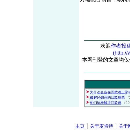
欢迎
作者投
(http:/
本网刊登的文章均仅
为什么企业在回款难上常
破解经销商的回款难题
（
他们这样解决回款难
（2
主页
│
关于麦肯特
│
关于