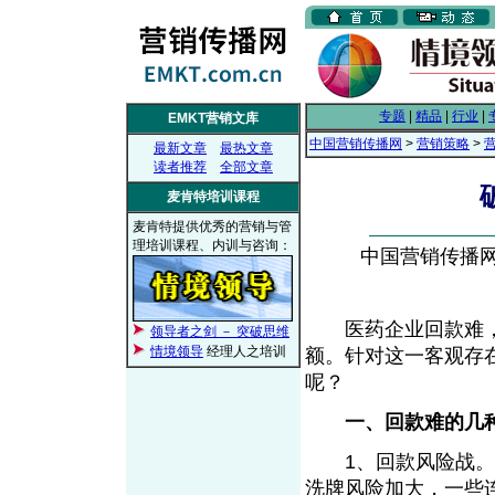
专题
|
精品
|
行业
|
EMKT营销文库
中国营销传播网
>
营销策略
>
最新文章
最热文章
读者推荐
全部文章
麦肯特培训课程
麦肯特提供优秀的营销与管
理培训课程、内训与咨询：
中国营销传播网， 
医药企业回款难，
领导者之剑 － 突破思维
情境领导
经理人之培训
额。针对这一客观存
呢？
一、回款难的几
1、回款风险战。药
洗牌风险加大，一些