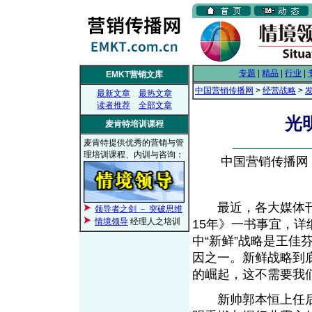
专题
|
精品
|
行业
|
EMKT营销文库
中国营销传播网
>
经营战略
>
最新文章
最热文章
读者推荐
全部文章
光
麦肯特培训课程
麦肯特提供优秀的营销与管
理培训课程、内训与咨询：
中国营销传播网， 2
最近，各大媒体刊
领导者之剑 － 突破思维
情境领导
经理人之培训
15年》一书事宜，详
中“新鲜”战略是王
因之一。新鲜战略到
的崛起，这不需要我
新帅郭本恒上任后，