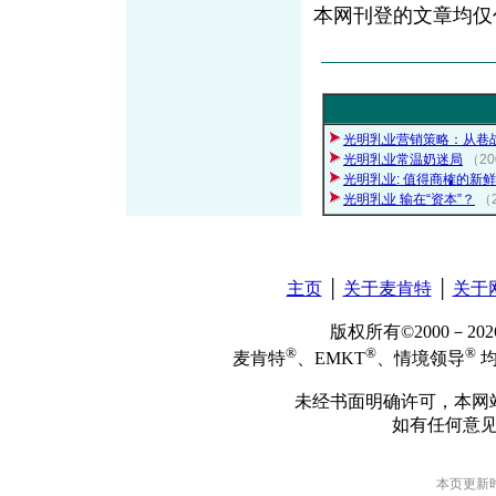
本网刊登的文章均仅
光明乳业营销策略：从巷
光明乳业常温奶迷局
（2
光明乳业: 值得商榷的新
光明乳业 输在“资本”？
（
主页
│
关于麦肯特
│
关于
版权所有©2000－2
®
®
®
麦肯特
、EMKT
、情境领导
均
未经书面明确许可，本网
如有任何意
本页更新时间: