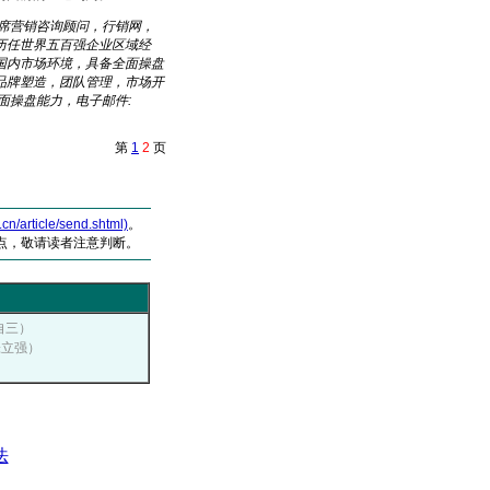
席营销咨询顾问，行销网，
历任世界五百强企业区域经
国内市场环境，具备全面操盘
品牌塑造，团队管理，市场开
面操盘能力，电子邮件:
第
1
2
页
article/send.shtml)
。
点，敬请读者注意判断。
崔自三）
张立强）
法