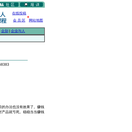
在线投稿
会 员 区
网站地图
|
企划
|
企业与人
8383
的办法也没有效果了。赚钱
对产品就亏死。稳稳当当赚钱