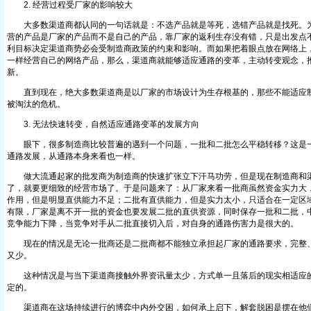
2. 经营过程受厂家的影响较大
大多数渠道商都认同的一句话就是：不选产品就是等死，选错产品就是找死。为
营的产品是厂家的产品而不是自己的产品，靠厂家的返利生存没有错，只是出发点
利目标决定渠道商势必会受制造商政策的约束和影响。而如果把着眼点放在网络上
一样经营自己的网络产品，那么，渠道商就能够适应通路的变革，主动转变观念，
新。
直到现在，绝大多数渠道商是以厂家的市场设计为生存根基的，那些不能适应制
被淘汰的危机。
3. 无法快速转变，自然适应通路变革的发展方向
眼下，很多制造商比较普遍的遇到一个问题，一批和二批怎么平稳转移？这是一
通路发展，从通路本身来看也一样。
做大流通起家的批发商为制造商的快速扩张立下汗马功劳，但是现在制造商和渠
了，就要更细致的经营市场了。于是问题来了：从厂家来看一批商虽然资金实力大
作用，但是明显直供能力不足；二批有直供能力，但是实力太小，只适合在一定区
有限，厂家是离不开一批的资金也要发展二批的直供资源，同时保存一批和二批，
竞争能力下降，当竞争对手从二批直接切入后，对自身的通路伤害力是很大的。
现在的情况是无论一批商还是二批商都不能独立承担起厂家的通路要求，完整、
又少。
这种情况是与当下渠道商接触外界资讯量太少，方式单一且落后的现实相适应的
定的。
渠道商在这场持续进行的博弈中内外交困，如何承上启下，解套脱困是摆在他