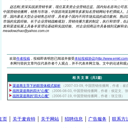
赵志刚,资深实战派营销专家，现任某美资企业营销总监。国内知名咨询公司首
中国营销传播网，销售与市场，中国咨询策划网等多家知名营销网站专栏撰稿人。
理，国内著名大型企业销售总经理，具有多个国内不同市场实战的成功案例。熟识
市场的实践经验。长于企业营销战略规划，营销传播方案的制定，执行和管理，在
发和渠道拓展上具备丰富理论基础和实战经验。 对企业招商运作具备独到见解和全
meadowzhao@yaho
o
.com.cn
欢迎
作者投稿
，投稿即表明您已阅读并接受
本站投稿协议(http://www.emkt.com.cn/
本网刊登的文章均仅代表作者个人观点，并不代表本网立场。文中的论述和观
相 关 文 章（共3篇)
渠道商主导下的联营体模式探析
（2007-03-09, 中国营销传播网，作者：
战胜渠道商的四大“心魔”
（2006-08-03, 中国营销传播网，作者：侯定文、
战胜渠道商的“四大心魔”
（2006-07-19, 中国营销传播网，作者：张立强）
主页
│
关于麦肯特
│
关于网站
│
招聘信息
│
广告服务
│
联系方