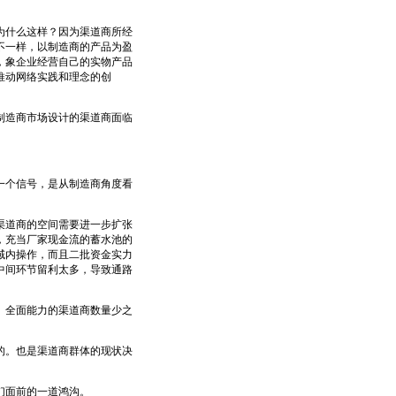
什么这样？因为渠道商所经
不一样，以制造商的产品为盈
，象企业经营自己的实物产品
推动网络实践和理念的创
造商市场设计的渠道商面临
个信号，是从制造商角度看
道商的空间需要进一步扩张
，充当厂家现金流的蓄水池的
域内操作，而且二批资金实力
中间环节留利太多，导致通路
全面能力的渠道商数量少之
。也是渠道商群体的现状决
们面前的一道鸿沟。