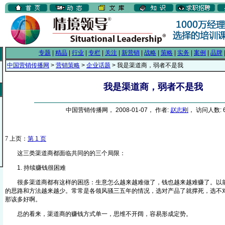
专题
|
精品
|
行业
|
专栏
|
关注
|
新营销
|
战略
|
策略
|
实务
|
案例
|
品牌
中国营销传播网
>
营销策略
>
企业话题
> 我是渠道商，弱者不是我
我是渠道商，弱者不是我
中国营销传播网， 2008-01-07， 作者:
赵志刚
， 访问人数: 6
7
上页：
第 1 页
这三类渠道商都面临共同的的三个局限：
1. 持续赚钱很困难
很多渠道商都有这样的困惑：生意怎么越来越难做了，钱也越来越难赚了。以前
的思路和方法越来越少。常常是各领风骚三五年的情况，选对产品了就撑死，选不
那该多好啊。
总的看来，渠道商的赚钱方式单一，思维不开阔，容易形成定势。