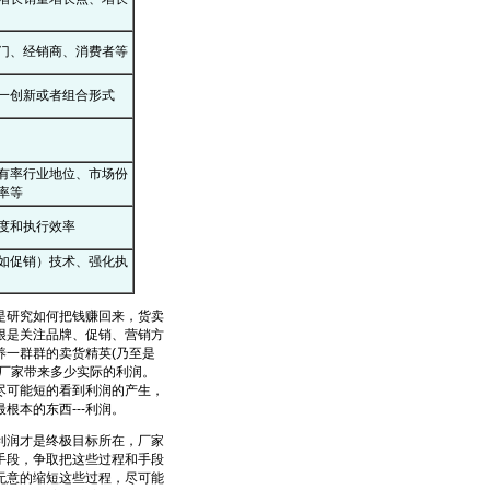
门、经销商、消费者等
一创新或者组合形式
有率行业地位、市场份
率等
度和执行效率
如促销）技术、强化执
研究如何把钱赚回来，货卖
很是关注品牌、促销、营销方
一群群的卖货精英(乃至是
厂家带来多少实际的利润。
尽可能短的看到利润的产生，
本的东西---利润。
润才是终极目标所在，厂家
手段，争取把这些过程和手段
无意的缩短这些过程，尽可能