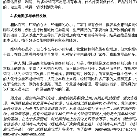
的直达目标---利润。 许多经销商不愿意培育市场，什么好卖就做什么，产品过时
的，做生意，就得一切以利润为导向。
4.多元膨胀与单线发展
相比而言，厂家的心大，经销商的心小，厂家手里有点钱，很容易会想到多元化
膨胀式发展，例如进行跨领域跨抵御发展，生产药品的厂家要增加生产饮料的项目
装的项目，原来以生产为主导的厂家要增加房地产项目等等等等，结果往往是陌生
血本无归，搞不好还会影响到原有主业的经营。
经销商心虽小，但心小也有心小的好处，营业额和利润虽有所增加，但大多经销
干线，在自己熟悉的领域里再发展，相对安全性来说要比厂家多元膨胀发展高的多
厂家人员比经销商老板拥有更多的知识，可是，往往就是这么更多的知识害了他
本质上的东西，变成了为营销而营销。而不像经销商那样，为赢利而营销。在现实
销商，认为经销商层次低，目光短浅，管理运营手段落后，简直就是一群土包子。
的人凭什么看不起经销商，从商业本质上来说，经销商比许多厂家的人懂得更多，
在于谁做的大，做的有多漂亮，而是一个最基本的道理。看谁赚的钱多，看谁赚的
议厂家人员考虑一下向经销商学习的问题。
潘文富，经销商问题研究者，森潘纺织品贸易(上海)有限公司总经理，潘文富
理。中国经销商研究发展中心研究员，研究领域以经销商内部管理优化，营运成本
商合作关系，招商与反招商等课题为主。从事商品经销行业十余年，同时在国内数
理，培训师等职，拥有经销商业主和生产企业的经销商管理人员的复合视角和经历
题的基础，在七十多家营销
财经类刊物上发表论文四百余万字，出版有《经销商
From EMKT.com.cn
管钱管事》经销商与大卖场《经销商与厂家的共赢之道》《经销商与新产品》《经
商管理杂谈》《顾问式经销商管理》等著作。电子邮件：panwenfu@vip.sin
a
.co
http://www.panwenf
u
.com