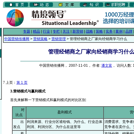
专题
|
精品
|
行业
|
专栏
|
关注
|
新营销
|
战略
|
策略
|
实务
|
案例
|
品牌
中国营销传播网
>
营销策略
>
营销管理
> 管理经销商之厂家向经销商学习什么
管理经销商之厂家向经销商学习什
中国营销传播网， 2007-11-01， 作者:
潘文富
， 访问人数: 1
7
上页：
第 1 页
3.营销模式与赢利模式
首先来解释一下营销模式和赢利模式的对比区别:
对
盈利模式
营
比点
出
利润来源、行业分区谁给钱、为什么、行业总体
消费需求、竞争者
发点
利润、利润分区、为什么在这里等
竞争者在卖什么、
着
市场份额、销量的