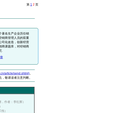
第
1
2
页
个著名生产企业历任销
经销商管理人员的双重
公司化改造，创新经营
销商课题库，对经销商
.
章
article/send.shtml)
。
点，敬请读者注意判断。
传播网，作者：李红辉）
）
侯军伟）