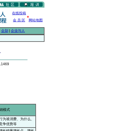
在线投稿
会 员 区
网站地图
|
企划
|
企业与人
么
1469
销模式
行为谁消费、为什么、
竞争优势等
增长销量增长点、增长