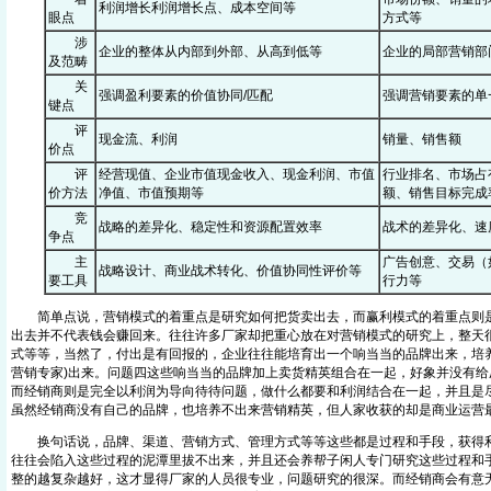
利润增长利润增长点、成本空间等
眼点
方式等
涉
企业的整体从内部到外部、从高到低等
企业的局部营销部
及范畴
关
强调盈利要素的价值协同/匹配
强调营销要素的单
键点
评
现金流、利润
销量、销售额
价点
评
经营现值、企业市值现金收入、现金利润、市值
行业排名、市场占
价方法
净值、市值预期等
额、销售目标完成
竞
战略的差异化、稳定性和资源配置效率
战术的差异化、速
争点
主
广告创意、交易（
战略设计、商业战术转化、价值协同性评价等
要工具
行力等
简单点说，营销模式的着重点是研究如何把货卖出去，而赢利模式的着重点则是
出去并不代表钱会赚回来。往往许多厂家却把重心放在对营销模式的研究上，整天
式等等，当然了，付出是有回报的，企业往往能培育出一个响当当的品牌出来，培养
营销专家)出来。问题四这些响当当的品牌加上卖货精英组合在一起，好象并没有给
而经销商则是完全以利润为导向待待问题，做什么都要和利润结合在一起，并且是
虽然经销商没有自己的品牌，也培养不出来营销精英，但人家收获的却是商业运营最根
换句话说，品牌、渠道、营销方式、管理方式等等这些都是过程和手段，获得利
往往会陷入这些过程的泥潭里拔不出来，并且还会养帮子闲人专门研究这些过程和
整的越复杂越好，这才显得厂家的人员很专业，问题研究的很深。而经销商会有意