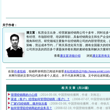
关于作者：
潘文富
：私营业主出身，经营家族经销商公司十多年，同时在多
售经理、市场部经理、培训师等职，具备经销商业主和生产企业
视角和经历。研究领域主要集中在经销商公司的内部管理优化，
策略，营运成本节约，厂商关系优化等方面，拥有全国最大的经
公司所涉及的四百多个课题保持着长期的素材收集和解决方案研究
查看
潘文富详细介绍
浏览
潘文富所有文
欢迎
作者投稿
，投稿即表明您已阅读并接受
本站投稿协议(http://www.emkt.com.cn/
本网刊登的文章均仅代表作者个人观点，并不代表本网立场。文中的论述和观
相 关 文 章（共14篇)
管理经销商的小心得
（2014-05-06, 中国营销传播网，作者：刘有志）
渠道（客户）经理如何管理经销商（客户）？
（2008-07-07, 中国营销
厂家VS经销商，痛并快乐着
（2008-03-06, 中国营销传播网，作者：佟铁兵
如何管理驻经销商处的业务员？
（2008-02-19, 中国营销传播网，作者：