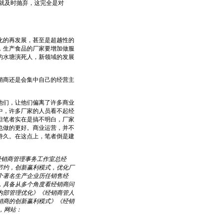
了就及时抛弃，这完全是对
的再发展，甚至是超越性的
，生产食品的厂家要增加做服
的水塘演死人，新领域的发展
商还是会集中自己的经营主
。
们，让他们偏离了许多商业
中，许多厂家的人员看不起经
但笔者实在是搞不明白，厂家
也做的更好。商业运营，并不
持久。在这点上，笔者倒是建
经销商管理事务工作室总经
节约，创新赢利模式，优化厂
个著名生产企业历任销售经
，具备从多个角度看经销商问
内部管理优化》《经销商管人
销商的创新赢利模式》《经销
m，网站：