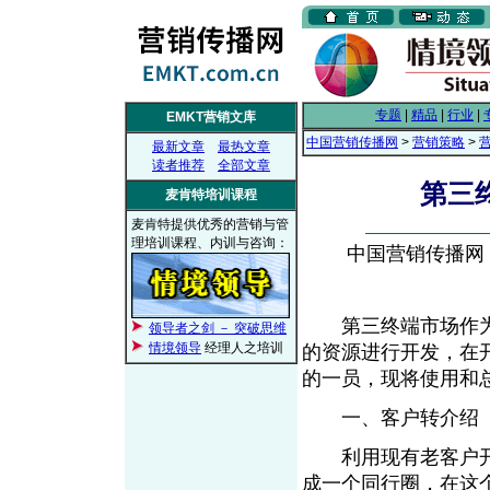
专题
|
精品
|
行业
|
EMKT营销文库
中国营销传播网
>
营销策略
>
最新文章
最热文章
读者推荐
全部文章
第三
麦肯特培训课程
麦肯特提供优秀的营销与管
理培训课程、内训与咨询：
中国营销传播网， 2
第三终端市场作为
领导者之剑 － 突破思维
情境领导
经理人之培训
的资源进行开发，在
的一员，现将使用和
一、客户转介绍
利用现有老客户开
成一个同行圈，在这