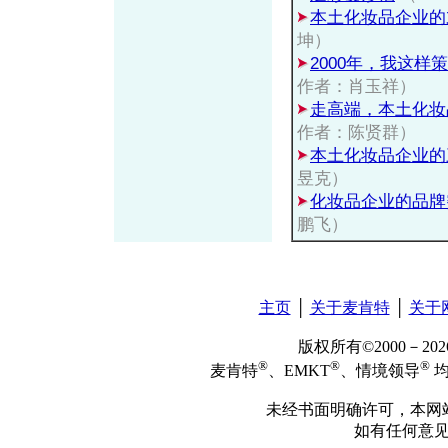
本土化妆品企业的
坤）
2000年，我这样
作者：肖玉祥）
走高端，本土化妆
作者：陈贤群）
本土化妆品企业的
昱克）
化妆品企业的品牌
鹏飞）
主页
│
关于麦肯特
│
关于
版权所有©2000－2
®
®
®
麦肯特
、EMKT
、情境领导
均
未经书面明确许可，本网
如有任何意