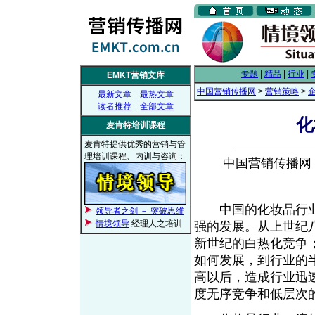
专题
|
精品
|
行业
|
EMKT营销文库
中国营销传播网
>
营销策略
>
最新文章
最热文章
读者推荐
全部文章
化
麦肯特培训课程
麦肯特提供优秀的营销与管
理培训课程、内训与咨询：
中国营销传播网， 2
中国的化妆品行业
领导者之剑 － 突破思维
情境领导
经理人之培训
强的发展。从上世纪
新世纪的白热化竞争
如何发展，到行业的
高以后，造成行业迅
度无序竞争和低层次