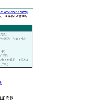
article/send.shtml)
。
点，敬请读者注意判断。
丁兴良）
中国营销传播网，作者：张长
陆和平）
：陆和平）
网，作者：金香花、英昂林）
：丁兴良）
法
注册商标