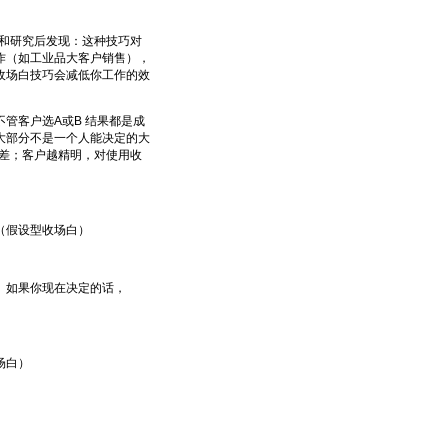
和研究后发现：这种技巧对
作（如工业品大客户销售），
收场白技巧会减低你工作的效
客户选A或B 结果都是成
大部分不是一个人能决定的大
越差；客户越精明，对使用收
（假设型收场白）
。如果你现在决定的话，
场白）
）