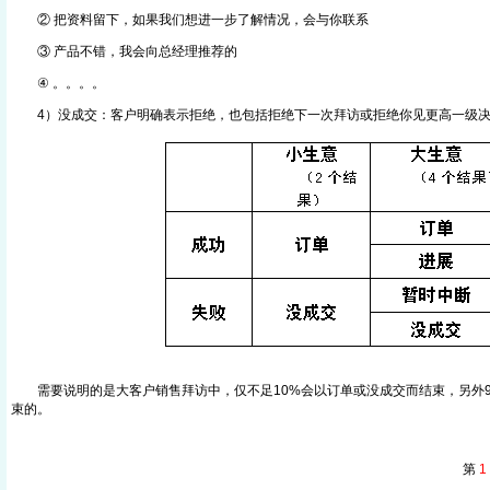
② 把资料留下，如果我们想进一步了解情况，会与你联系
③ 产品不错，我会向总经理推荐的
④ 。。。。
4）没成交：客户明确表示拒绝，也包括拒绝下一次拜访或拒绝你见更高一级决
需要说明的是大客户销售拜访中，仅不足10%会以订单或没成交而结束，另外9
束的。
第
1