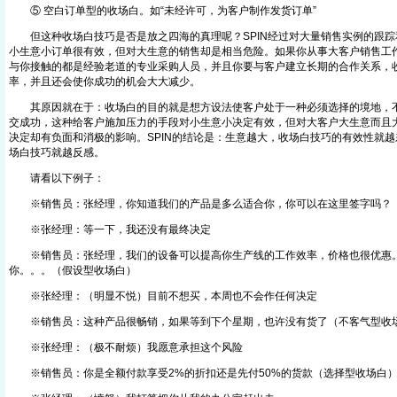
⑤ 空白订单型的收场白。如“未经许可，为客户制作发货订单”
但这种收场白技巧是否是放之四海的真理呢？SPIN经过对大量销售实例的跟踪
小生意小订单很有效，但对大生意的销售却是相当危险。如果你从事大客户销售工
与你接触的都是经验老道的专业采购人员，并且你要与客户建立长期的合作关系，
率，并且还会使你成功的机会大大减少。
其原因就在于：收场白的目的就是想方设法使客户处于一种必须选择的境地，不管
交成功，这种给客户施加压力的手段对小生意小决定有效，但对大客户大生意而且
决定却有负面和消极的影响。SPIN的结论是：生意越大，收场白技巧的有效性就
场白技巧就越反感。
请看以下例子：
※销售员：张经理，你知道我们的产品是多么适合你，你可以在这里签字吗？
※张经理：等一下，我还没有最终决定
※销售员：张经理，我们的设备可以提高你生产线的工作效率，价格也很优惠
你。。。（假设型收场白）
※张经理：（明显不悦）目前不想买，本周也不会作任何决定
※销售员：这种产品很畅销，如果等到下个星期，也许没有货了（不客气型收
※张经理：（极不耐烦）我愿意承担这个风险
※销售员：你是全额付款享受2%的折扣还是先付50%的货款（选择型收场白