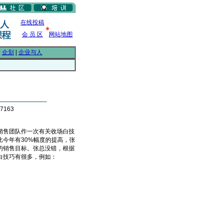
在线投稿
会 员 区
网站地图
|
企划
|
企业与人
7163
售团队作一次有关收场白技
今年有30%幅度的提高，张
的销售目标。张总没错，根据
收场白技巧有很多，例如：