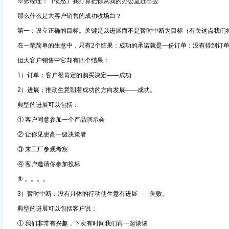
※张经理：（愤怒）我打算把你从我的办公室赶出去
那么什么是大客户销售的成功收场白？
第一：设立正确的目标。关键是以进展而不是暂时中断为目标（有关这点我们
在一笔简单的生意中，只有2个结果：成功的承诺就是一份订单；没有得到订单
但大客户销售中它却有四个结果：
1）订单；客户很肯定的购买决定——成功
2）进展；推动生意朝着成功的方向发展——成功。
典型的进展可以包括：
① 客户同意参加一个产品演示会
② 让你见更高一级决策者
③ 来工厂参观考察
④ 客户邀请你参加投标
⑤ 。。。。
3）暂时中断：没有具体的行动使生意有进展——失败。
典型的进展可以包括客户说：
① 我们非常有兴趣，下次有时间我们再一起谈谈