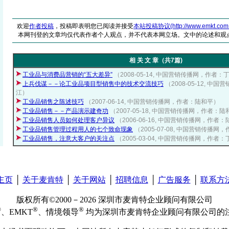
欢迎
作者投稿
，投稿即表明您已阅读并接受
本站投稿协议(http://www.emkt.com.cn/
本网刊登的文章均仅代表作者个人观点，并不代表本网立场。文中的论述和观
相 关 文 章（共7篇)
工业品与消费品营销的“五大差异”
（2008-05-14, 中国营销传播网，作者：
上兵伐谋－－论工业品项目型销售中的技术交流技巧
（2008-05-12, 
江）
工业品销售之陈述技巧
（2007-06-14, 中国营销传播网，作者：陆和平）
工业品销售－－产品演示建奇功
（2007-05-18, 中国营销传播网，作者：
工业品销售人员如何处理客户异议
（2006-06-16, 中国营销传播网，作者
工业品销售管理过程用人的七个致命现象
（2005-07-08, 中国营销传播
工业品销售，注意大客户的关注点
（2005-03-04, 中国营销传播网，作者
主页
│
关于麦肯特
│
关于网站
│
招聘信息
│
广告服务
│
联系方
版权所有©2000－2026 深圳市麦肯特企业顾问有限公司
®
®
®
、EMKT
、情境领导
均为深圳市麦肯特企业顾问有限公司的