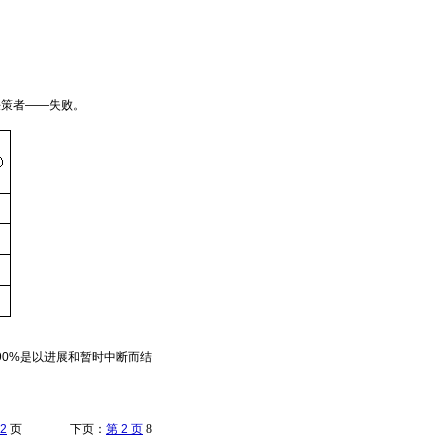
策者——失败。
0%是以进展和暂时中断而结
2
页 下页：
第 2 页
8