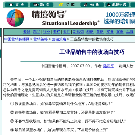
专题
|
精品
|
行业
|
专栏
|
关注
|
新营销
|
战略
|
策略
|
实务
|
案例
|
品牌
中国营销传播网
>
营销策略
>
营销策略
> 工业品销售中的收场白技巧
工业品销售中的收场白技巧
中国营销传播网， 2007-07-09， 作者:
陆和平
， 访问人数: 
去年底，一个工业锅炉制造商的销售老总张总给我打来电话，想请我给他们的销
巧的培训，与张总见面后的进一步访谈后我了解到：集团公司要求明年的销售目标比
总认为当务之急是提高销售人员销售水平如：收场白技巧，才有可能完成公司下达
传统的营销理论：生意成功的关键是在承诺接受阶段正确的使用收场白技巧。
① 假设型收场白。如“你希望货物发到什么地方，A地还是B地？”
② 选择型收场白。如“你看是星期二发货好，还是星期四发货好？”
③ 不客气型收场白。如“如果你不能马上决定，我不得不把它介绍给别人”
④ 最后通牒型收场白。如“如果现在不买，下星期价格会上升”