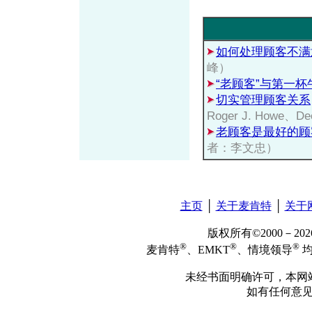
如何处理顾客不满
峰）
“老顾客”与第一杯
切实管理顾客关系
Roger J. Howe、De
老顾客是最好的顾
者：李文忠）
主页
│
关于麦肯特
│
关于
版权所有©2000－2
®
®
®
麦肯特
、EMKT
、情境领导
均
未经书面明确许可，本网
如有任何意