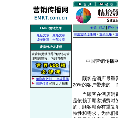
专题
|
精品
|
行业
|
EMKT营销文库
中国营销传播网
>
营销策略
>
最新文章
最热文章
读者推荐
全部文章
麦肯特培训课程
麦肯特提供优秀的营销与管
理培训课程、内训与咨询：
中国营销传播网， 
顾客是酒店最重要的
领导者之剑 － 突破思维
情境领导
经理人之培训
20%的客户带来的
当顾客在酒店消费时
是依赖于顾客消费时
的，顾客就会有重复
特性和需求，为他们