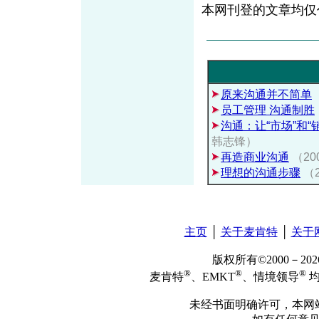
本网刊登的文章均仅
原来沟通并不简单
员工管理 沟通制胜
沟通：让“市场”和“
韩志锋）
再造商业沟通
（20
理想的沟通步骤
（
主页
│
关于麦肯特
│
关于
版权所有©2000－2
®
®
®
麦肯特
、EMKT
、情境领导
均
未经书面明确许可，本网