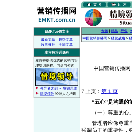
专题
|
精品
|
行业
|
EMKT营销文库
中国营销传播网
>
经营战略
>
最新文章
最热文章
读者推荐
全部文章
麦肯特培训课程
麦肯特提供优秀的营销与管
理培训课程、内训与咨询：
中国营销传播网， 2
领导者之剑 － 突破思维
7
上页：
第 1 页
情境领导
经理人之培训
“五心”是沟通的
（一）尊重的心
管理者应像尊重自
强调员工的重要性，