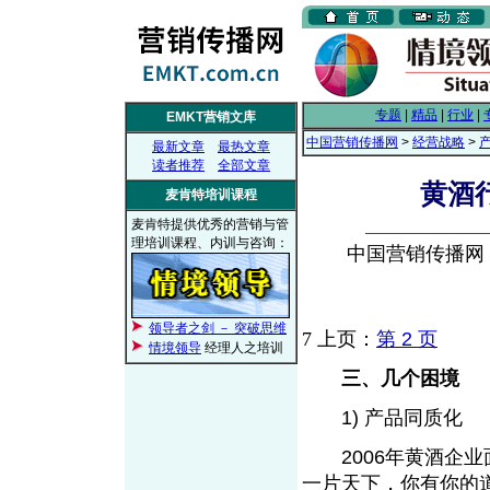
专题
|
精品
|
行业
|
EMKT营销文库
中国营销传播网
>
经营战略
>
最新文章
最热文章
读者推荐
全部文章
黄酒
麦肯特培训课程
麦肯特提供优秀的营销与管
理培训课程、内训与咨询：
中国营销传播网， 2
领导者之剑 － 突破思维
7
上页：
第 2 页
情境领导
经理人之培训
三、几个困境
1) 产品同质化
2006年黄酒企业
一片天下，你有你的道