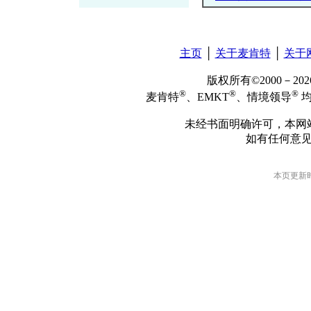
主页
│
关于麦肯特
│
关于
版权所有©2000－2
®
®
®
麦肯特
、EMKT
、情境领导
均
未经书面明确许可，本网
如有任何意
本页更新时间: