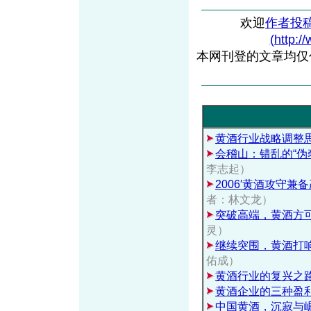
欢迎
作者投
(http:/
本网刊登的文章均仅
黄酒行业战略调整
会稽山：错乱的“伪
李志起）
2006′黄酒攻守兼
者：林文龙）
突破高端，黄酒方
灵）
继续突围，黄酒打
佑成）
黄酒行业的复兴之
黄酒企业的三种盈
中国黄酒，沉寂与